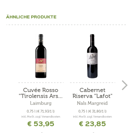
ÄHNLICHE PRODUKTE
Cuvée Rosso
Cabernet
Mer
"Tirolensis Ars...
Riserva "Lafot"
2021
Laimburg
Nals Margreid
N
0,75 l
(€ 71,93/1 l)
0,75 l
(€ 31,80/1 l)
0
inkl. MwSt. zzgl. Versandkosten
inkl. MwSt. zzgl. Versandkosten
inkl. 
€ 53,95
€ 23,85