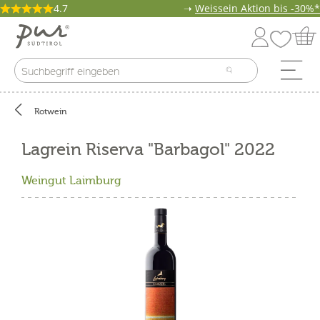
4.7
➝
Weissein Aktion bis -30%*
Rotwein
Lagrein Riserva "Barbagol" 2022
Weingut Laimburg