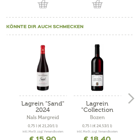
KÖNNTE DIR AUCH SCHMECKEN
Lagrein "Sand"
Lagrein
La
2024
"Collection
Baron...
Nals Margreid
Bozen
0,75 l
(€ 21,20/1 l)
0,75 l
(€ 24,53/1 l)
0,
inkl. MwSt. zzgl. Versandkosten
inkl. MwSt. zzgl. Versandkosten
inkl. 
€ 15,90
€ 18,40