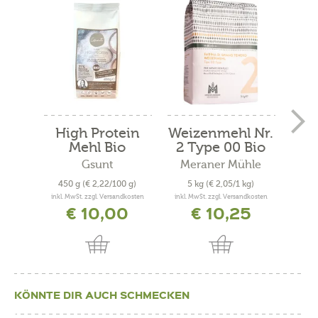
High Protein
Weizenmehl Nr.
Mehl Bio
2 Type 00 Bio
Gsunt
Meraner Mühle
Me
450 g
(€ 2,22/100 g)
5 kg
(€ 2,05/1 kg)
40
inkl. MwSt. zzgl. Versandkosten
inkl. MwSt. zzgl. Versandkosten
inkl. 
€ 10,00
€ 10,25
KÖNNTE DIR AUCH SCHMECKEN