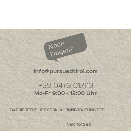
Noch
Fragen?
info@pursuedtirol.com
+39 0473 012113
Mo-Fr 9:00 - 12:00 Uhr
BARRIEREFREIHEITSERKLÄHRUNG
WIDERRUFUNG DES
VERTRAGES