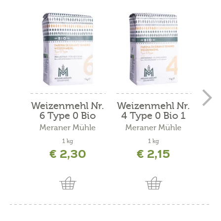
Weizenmehl Nr.
Weizenmehl Nr.
W
6 Type 0 Bio
4 Type 0 Bio 1
T
kg
Meraner Mühle
Meraner Mühle
Me
1 kg
1 kg
€ 2,30
€ 2,15