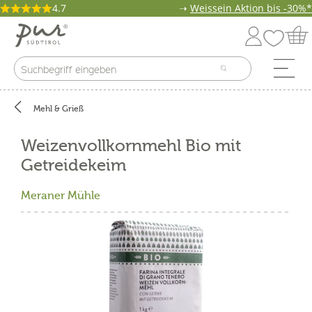
4.7
➝
Weissein Aktion bis -30%*
Mehl & Grieß
Weizenvollkornmehl Bio mit
Getreidekeim
Meraner Mühle