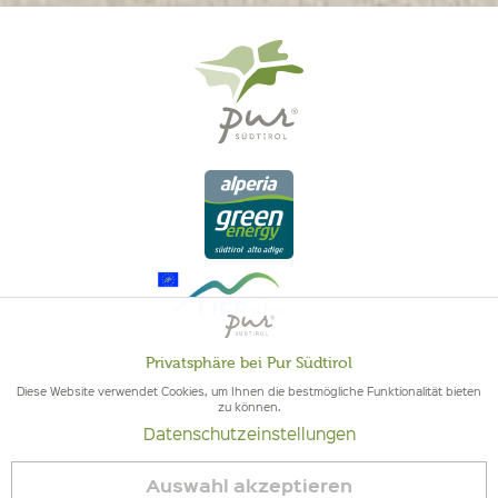
Privatsphäre bei Pur Südtirol
Aktiv
Funktionale
Diese Website verwendet Cookies, um Ihnen die bestmögliche Funktionalität bieten
zu können.
QUALITÄT AUS SÜDTIROL - SÜDTIROLER HERKUNFT & GEPRÜFTE
Datenschutzeinstellungen
Inaktiv
QUALITÄT
Marketing
Auswahl akzeptieren