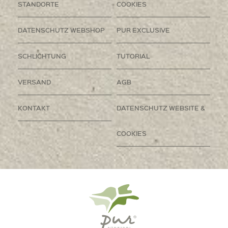
STANDORTE
COOKIES
DATENSCHUTZ WEBSHOP
PUR EXCLUSIVE
SCHLICHTUNG
TUTORIAL
VERSAND
AGB
KONTAKT
DATENSCHUTZ WEBSITE &
COOKIES