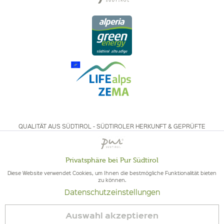
QUALITÄT AUS SÜDTIROL - SÜDTIROLER HERKUNFT & GEPRÜFTE
QUALITÄT
Privatsphäre bei Pur Südtirol
Aktiv
Funktionale
Diese Website verwendet Cookies, um Ihnen die bestmögliche Funktionalität bieten
zu können.
Datenschutzeinstellungen
Inaktiv
Marketing
© 2026 Pur Südtirol
Auswahl akzeptieren
Vertrag widerrufen