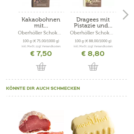
Kakaobohnen
Dragees mit
H
mit...
Pistazie und...
Oberhöller Schokolade
Oberhöller Schokolade
100 g
(€ 75,00/1000 g)
100 g
(€ 88,00/1000 g)
100
inkl. MwSt. zzgl. Versandkosten
inkl. MwSt. zzgl. Versandkosten
inkl. 
€ 7,50
€ 8,80
€
KÖNNTE DIR AUCH SCHMECKEN