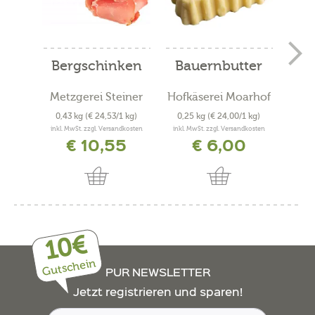
Bergschinken
Bauernbutter
N
Metzgerei Steiner
Hofkäserei Moarhof
0,43 kg
(€ 24,53/1 kg)
0,25 kg
(€ 24,00/1 kg)
95
inkl. MwSt. zzgl. Versandkosten
inkl. MwSt. zzgl. Versandkosten
inkl. 
€ 10,55
€ 6,00
10€
Gutschein
PUR NEWSLETTER
Jetzt registrieren und sparen!