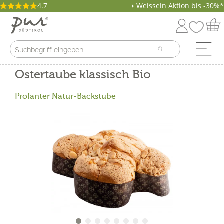
4.7
➝
Weissein Aktion bis -30%*
Ostertaube klassisch Bio
Profanter Natur-Backstube