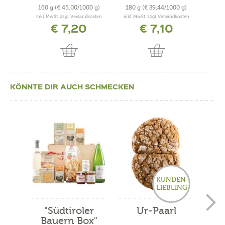
160 g
(€ 45,00/1000 g)
180 g
(€ 39,44/1000 g)
750
inkl. MwSt. zzgl. Versandkosten
inkl. MwSt. zzgl. Versandkosten
inkl. 
€ 7,20
€ 7,10
KÖNNTE DIR AUCH SCHMECKEN
KUNDEN-
LIEBLING
"Südtiroler
Ur-Paarl
"G
Bauern Box"
Ges