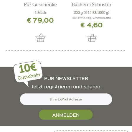
Pur Geschenke
Bäckerei Schuster
Pu
1 Stück
300 g
(€ 15,33/1000 g)
€ 79,00
inkl. MwSt. zzgl. Versandkosten
€ 4,60
10€
Gutschein
PUR NEWSLETTER
Jetzt registrieren und sparen!
ANMELDEN