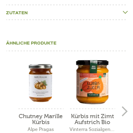
ZUTATEN
ÄHNLICHE PRODUKTE
Chutney Marille
Kürbis mit Zimt
Gou
Kürbis
Aufstrich Bio
K
Alpe Pragas
Vinterra Sozialgenossenschaft