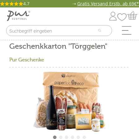
4.7
➝
Gratis Versand Erstb. ab 69€*
Geschenkkarton "Törggelen"
Pur Geschenke