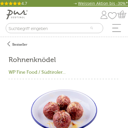
4.7
➝
Weissein Aktion bis -30%*
Bestseller
Rohnenknödel
WP Fine Food / Südtiroler...