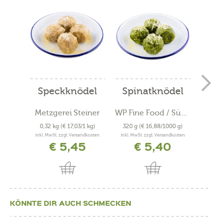
Speckknödel
Spinatknödel
Sp
Metzgerei Steiner
WP Fine Food / Südtiroler...
0,32 kg
(€ 17,03/1 kg)
320 g
(€ 16,88/1000 g)
320
inkl. MwSt. zzgl. Versandkosten
inkl. MwSt. zzgl. Versandkosten
inkl. 
€ 5,45
€ 5,40
KÖNNTE DIR AUCH SCHMECKEN