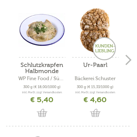
KUNDEN-
LIEBLING
Schlutzkrapfen
Ur-Paarl
Halbmonde
Vin
WP Fine Food / Südtiroler...
Bäckerei Schuster
300 g
(€ 18,00/1000 g)
300 g
(€ 15,33/1000 g)
200
inkl. MwSt. zzgl. Versandkosten
inkl. MwSt. zzgl. Versandkosten
inkl. 
€ 5,40
€ 4,60