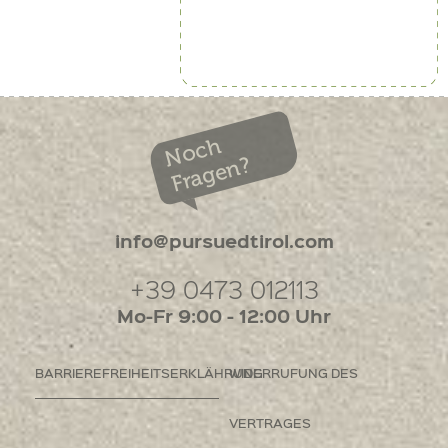
Noch
Fragen?
info@pursuedtirol.com
+39 0473 012113
Mo-Fr 9:00 - 12:00 Uhr
BARRIEREFREIHEITSERKLÄHRUNG
WIDERRUFUNG DES
VERTRAGES