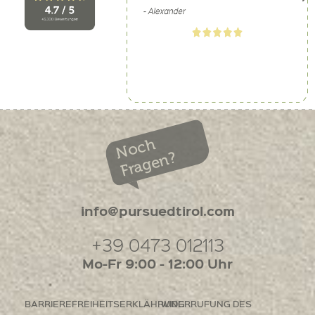
Noch
Fragen?
info@pursuedtirol.com
+39 0473 012113
Mo-Fr 9:00 - 12:00 Uhr
BARRIEREFREIHEITSERKLÄHRUNG
WIDERRUFUNG DES