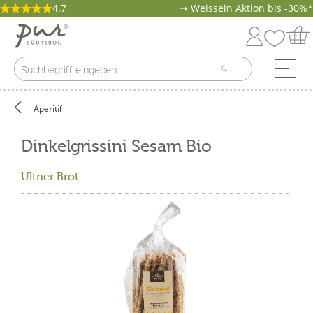
4.7
➝
Weissein Aktion bis -30%*
Aperitif
Dinkelgrissini Sesam Bio
Ultner Brot