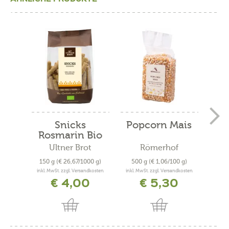
Snicks
Popcorn Mais
Sna
Rosmarin Bio
Ultner Brot
Römerhof
150 g
(€ 26,67/1000 g)
500 g
(€ 1,06/100 g)
125
inkl. MwSt. zzgl. Versandkosten
inkl. MwSt. zzgl. Versandkosten
inkl. 
€ 4,00
€ 5,30