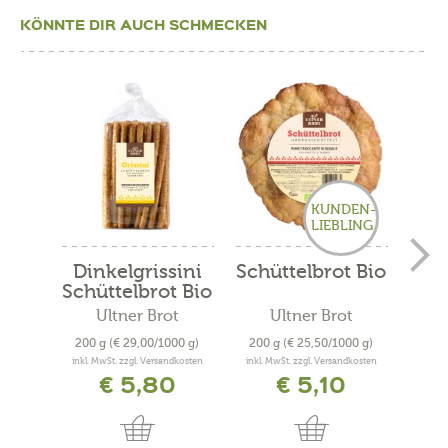
KÖNNTE DIR AUCH SCHMECKEN
KUNDEN-
LIEBLING
Dinkelgrissini
Schüttelbrot Bio
Vin
Schüttelbrot Bio
Ultner Brot
Ultner Brot
200 g
(€ 29,00/1000 g)
200 g
(€ 25,50/1000 g)
300
inkl. MwSt. zzgl. Versandkosten
inkl. MwSt. zzgl. Versandkosten
inkl. 
€ 5,80
€ 5,10