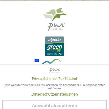
Privatsphäre bei Pur Südtirol
Aktiv
Funktionale
Diese Website verwendet Cookies, um Ihnen die bestmögliche Funktionalität bieten
zu können.
QUALITÄT AUS SÜDTIROL - SÜDTIROLER HERKUNFT & GEPRÜFTE
Datenschutzeinstellungen
Inaktiv
QUALITÄT
Marketing
Auswahl akzeptieren