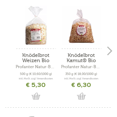
Knödelbrot
Knödelbrot
Sch
Weizen Bio
Kamut® Bio
H
Profanter Natur-Backstube
Profanter Natur-Backstube
500 g
(€ 10,60/1000 g)
350 g
(€ 18,00/1000 g)
300
inkl. MwSt. zzgl. Versandkosten
inkl. MwSt. zzgl. Versandkosten
inkl. 
€ 5,30
€ 6,30