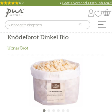
4.7
➝
Gratis Versand Erstb. ab 69€*
Knödelbrot Dinkel Bio
Ultner Brot