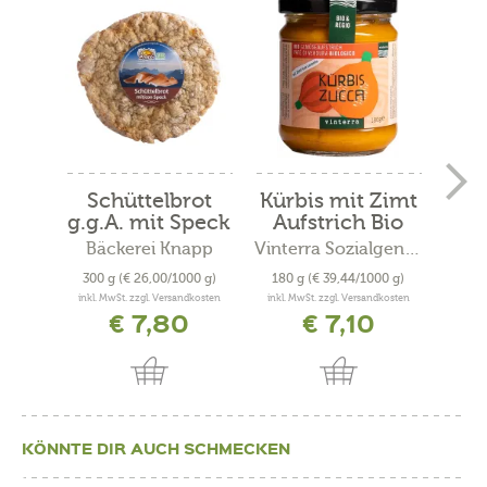
Schüttelbrot
Kürbis mit Zimt
Schü
g.g.A. mit Speck
Aufstrich Bio
Bäckerei Knapp
Vinterra Sozialgenossenschaft
Bä
300 g
(€ 26,00/1000 g)
180 g
(€ 39,44/1000 g)
300
inkl. MwSt. zzgl. Versandkosten
inkl. MwSt. zzgl. Versandkosten
inkl. 
€ 7,80
€ 7,10
KÖNNTE DIR AUCH SCHMECKEN