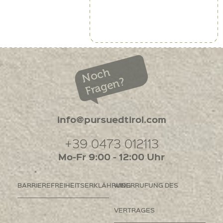
Noch
Fragen?
info@pursuedtirol.com
+39 0473 012113
Mo-Fr 9:00 - 12:00 Uhr
BARRIEREFREIHEITSERKLÄHRUNG
WIDERRUFUNG DES
VERTRAGES