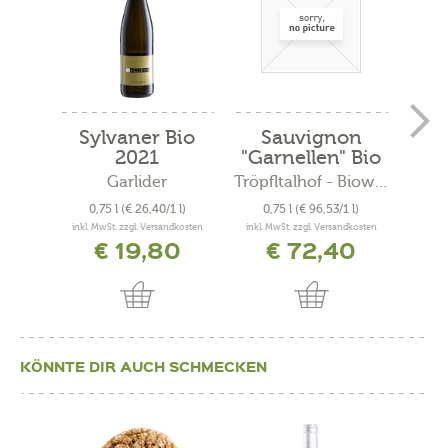
Sylvaner Bio
Sauvignon
C
2021
"Garnellen" Bio
"
2019
Garlider
Tröpfltalhof - Bioweinhof
A
0,75 l
(€ 26,40/1 l)
0,75 l
(€ 96,53/1 l)
0
inkl. MwSt. zzgl. Versandkosten
inkl. MwSt. zzgl. Versandkosten
inkl. 
€ 19,80
€ 72,40
KÖNNTE DIR AUCH SCHMECKEN