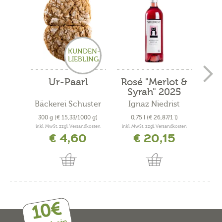
KUNDEN-
LIEBLING
Ur-Paarl
Rosé "Merlot &
S
Syrah" 2025
"
Bäckerei Schuster
Ignaz Niedrist
300 g
(€ 15,33/1000 g)
0,75 l
(€ 26,87/1 l)
0
inkl. MwSt. zzgl. Versandkosten
inkl. MwSt. zzgl. Versandkosten
inkl. 
€ 4,60
€ 20,15
10€