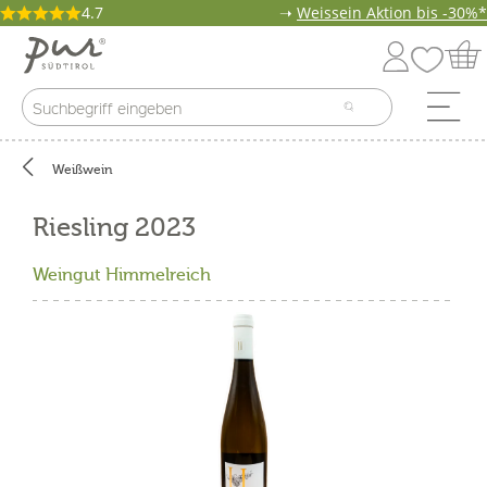
4.7
➝
Weissein Aktion bis -30%*
Weißwein
Riesling 2023
Weingut Himmelreich