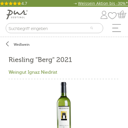
4.7
➝
Weissein Aktion bis -30%*
Weißwein
Riesling "Berg" 2021
Weingut Ignaz Niedrist