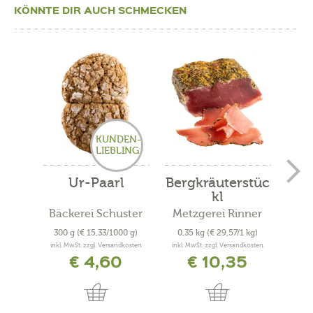
KÖNNTE DIR AUCH SCHMECKEN
KUNDEN-
LIEBLING
Ur-Paarl
Bergkräuterstüc
Ha
kl
Bäckerei Schuster
Metzgerei Rinner
300 g
(€ 15,33/1000 g)
0,35 kg
(€ 29,57/1 kg)
15
inkl. MwSt. zzgl. Versandkosten
inkl. MwSt. zzgl. Versandkosten
inkl. 
€ 4,60
€ 10,35