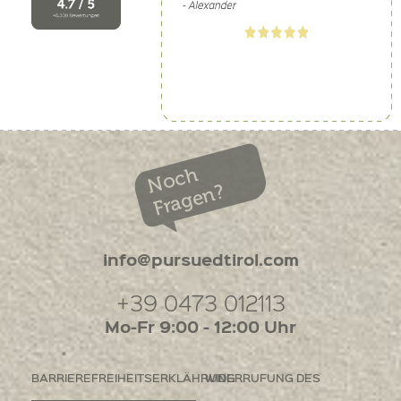
Noch
Fragen?
info@pursuedtirol.com
+39 0473 012113
Mo-Fr 9:00 - 12:00 Uhr
BARRIEREFREIHEITSERKLÄHRUNG
WIDERRUFUNG DES