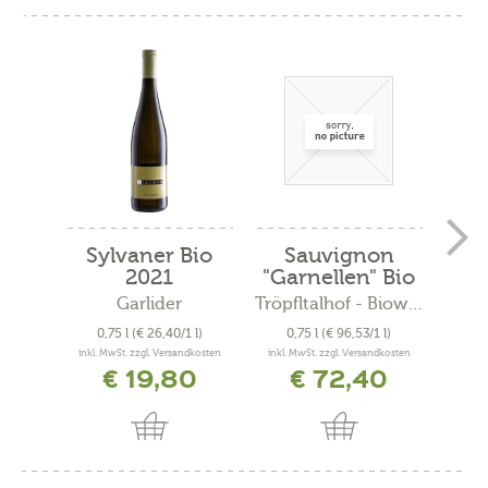
Sylvaner Bio
Sauvignon
C
2021
"Garnellen" Bio
"
2019
Garlider
Tröpfltalhof - Bioweinhof
A
0,75 l
(€ 26,40/1 l)
0,75 l
(€ 96,53/1 l)
0
inkl. MwSt. zzgl. Versandkosten
inkl. MwSt. zzgl. Versandkosten
inkl. 
€ 19,80
€ 72,40