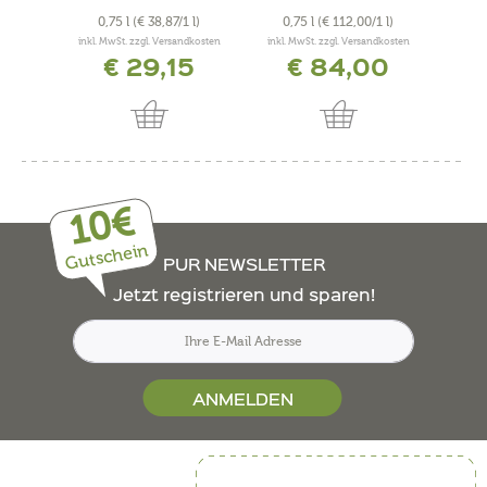
0,75 l
(€ 38,87/1 l)
0,75 l
(€ 112,00/1 l)
0,
inkl. MwSt. zzgl. Versandkosten
inkl. MwSt. zzgl. Versandkosten
inkl. 
€ 29,15
€ 84,00
10€
Gutschein
PUR NEWSLETTER
Jetzt registrieren und sparen!
ANMELDEN