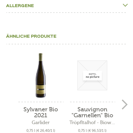
ALLERGENE
ÄHNLICHE PRODUKTE
Sylvaner Bio
Sauvignon
C
2021
"Garnellen" Bio
"
2019
Garlider
Tröpfltalhof - Bioweinhof
A
0,75 l
(€ 26,40/1 l)
0,75 l
(€ 96,53/1 l)
0