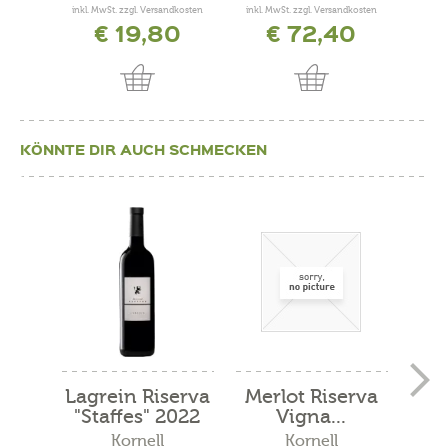
inkl. MwSt. zzgl. Versandkosten
inkl. MwSt. zzgl. Versandkosten
inkl. 
€ 19,80
€ 72,40
KÖNNTE DIR AUCH SCHMECKEN
Lagrein Riserva
Merlot Riserva
S
"Staffes" 2022
Vigna...
Bla
Kornell
Kornell