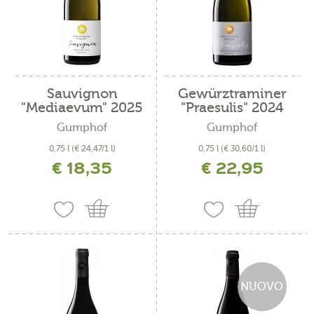
Sauvignon
Gewürztraminer
"Mediaevum" 2025
"Praesulis" 2024
Gumphof
Gumphof
0,75 l
(€ 24,47/1 l)
0,75 l
(€ 30,60/1 l)
€ 18,35
€ 22,95
incl. IVA più costi di spedizione
incl. IVA più costi di spedizione
NUOVO