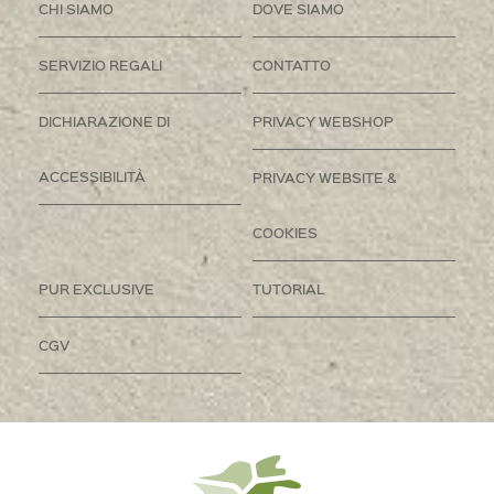
CHI SIAMO
DOVE SIAMO
SERVIZIO REGALI
CONTATTO
DICHIARAZIONE DI
PRIVACY WEBSHOP
ACCESSIBILITÀ
PRIVACY WEBSITE &
COOKIES
PUR EXCLUSIVE
TUTORIAL
CGV