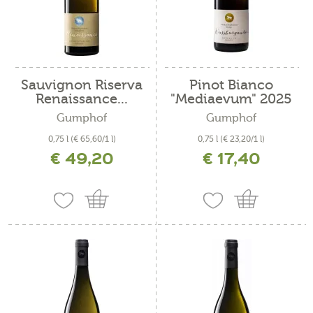
Sauvignon Riserva
Pinot Bianco
Renaissance...
"Mediaevum" 2025
Gumphof
Gumphof
0,75 l
(€ 65,60/1 l)
0,75 l
(€ 23,20/1 l)
€ 49,20
€ 17,40
incl. IVA più costi di spedizione
incl. IVA più costi di spedizione