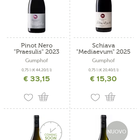
Pinot Nero
Schiava
"Praesulis" 2023
"Mediaevum" 2025
Gumphof
Gumphof
0,75 l
(€ 44,20/1 l)
0,75 l
(€ 20,40/1 l)
€ 33,15
€ 15,30
incl. IVA più costi di spedizione
incl. IVA più costi di spedizione
NUOVO