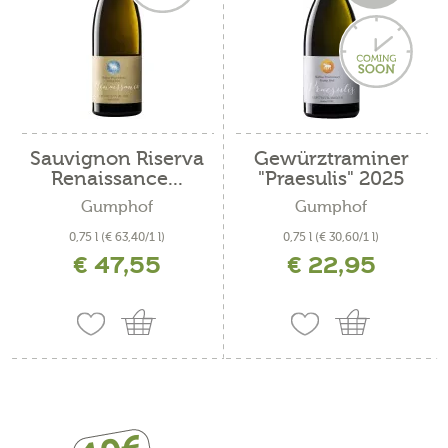
Sauvignon Riserva
Gewürztraminer
Renaissance...
"Praesulis" 2025
Gumphof
Gumphof
0,75 l
(€ 63,40/1 l)
0,75 l
(€ 30,60/1 l)
€ 47,55
€ 22,95
incl. IVA più costi di spedizione
incl. IVA più costi di spedizione