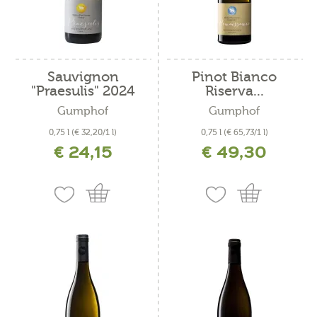
Sauvignon
Pinot Bianco
"Praesulis" 2024
Riserva...
Gumphof
Gumphof
0,75 l
(€ 32,20/1 l)
0,75 l
(€ 65,73/1 l)
€ 24,15
€ 49,30
incl. IVA più costi di spedizione
incl. IVA più costi di spedizione