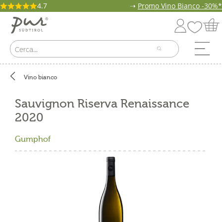
4.7
➝
Promo Vino Bianco -30%*
Vino bianco
Sauvignon Riserva Renaissance
2020
Gumphof