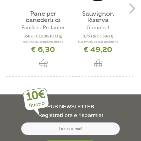
Pane per
Sauvignon
P
canederli di
Riserva
Ri
Kamut®...
Renaissance...
Panificio Profanter
Gumphof
P
350 g
(€ 18,00/1000 g)
0,75 l
(€ 65,60/1 l)
0
incl. IVA più costi di spedizione
incl. IVA più costi di spedizione
incl. 
€ 6,30
€ 49,20
10€
Buono
PUR NEWSLETTER
Registrati ora e risparmia!