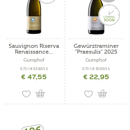
Sauvignon Riserva
Gewürztraminer
Renaissance...
"Praesulis" 2025
Gumphof
Gumphof
0,75 l
(€ 63,40/1 l)
0,75 l
(€ 30,60/1 l)
€ 47,55
€ 22,95
incl. IVA più costi di spedizione
incl. IVA più costi di spedizione