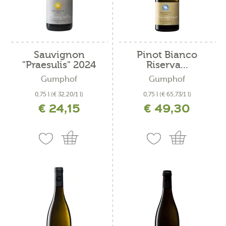
Sauvignon
Pinot Bianco
"Praesulis" 2024
Riserva...
Gumphof
Gumphof
0,75 l
(€ 32,20/1 l)
0,75 l
(€ 65,73/1 l)
€ 24,15
€ 49,30
incl. IVA più costi di spedizione
incl. IVA più costi di spedizione