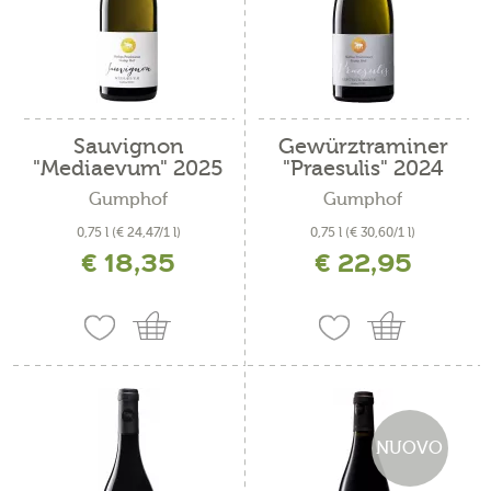
Sauvignon
Gewürztraminer
"Mediaevum" 2025
"Praesulis" 2024
Gumphof
Gumphof
0,75 l
(€ 24,47/1 l)
0,75 l
(€ 30,60/1 l)
€ 18,35
€ 22,95
incl. IVA più costi di spedizione
incl. IVA più costi di spedizione
NUOVO