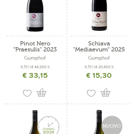
Pinot Nero
Schiava
"Praesulis" 2023
"Mediaevum" 2025
Gumphof
Gumphof
0,75 l
(€ 44,20/1 l)
0,75 l
(€ 20,40/1 l)
€ 33,15
€ 15,30
incl. IVA più costi di spedizione
incl. IVA più costi di spedizione
NUOVO