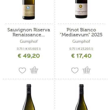
Sauvignon Riserva
Pinot Bianco
Renaissance...
"Mediaevum" 2025
Gumphof
Gumphof
0,75 l
(€ 65,60/1 l)
0,75 l
(€ 23,20/1 l)
€ 49,20
€ 17,40
incl. IVA più costi di spedizione
incl. IVA più costi di spedizione