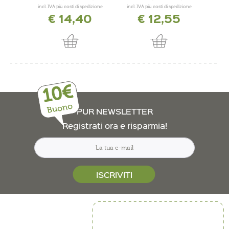
incl. IVA più costi di spedizione
incl. IVA più costi di spedizione
incl. 
€ 14,40
€ 12,55
€
10€
Buono
PUR NEWSLETTER
Registrati ora e risparmia!
ISCRIVITI