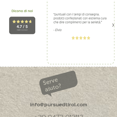
Serve
aiuto?
info@pursuedtirol.com
+39 0473 012113