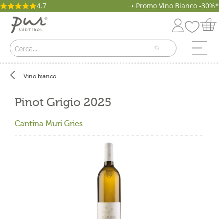
4.7
➝
Promo Vino Bianco -30%*
Vino bianco
Pinot Grigio 2025
Cantina Muri Gries