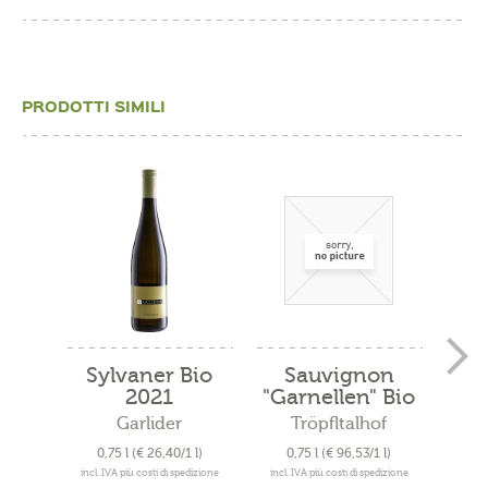
PRODOTTI SIMILI
Sylvaner Bio
Sauvignon
Cu
2021
"Garnellen" Bio
"
2019
Garlider
Tröpfltalhof
A
0,75 l
(€ 26,40/1 l)
0,75 l
(€ 96,53/1 l)
0
incl. IVA più costi di spedizione
incl. IVA più costi di spedizione
incl. 