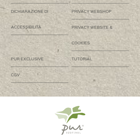
DICHIARAZIONE DI
PRIVACY WEBSHOP
ACCESSIBILITÀ
PRIVACY WEBSITE &
COOKIES
PUR EXCLUSIVE
TUTORIAL
CGV