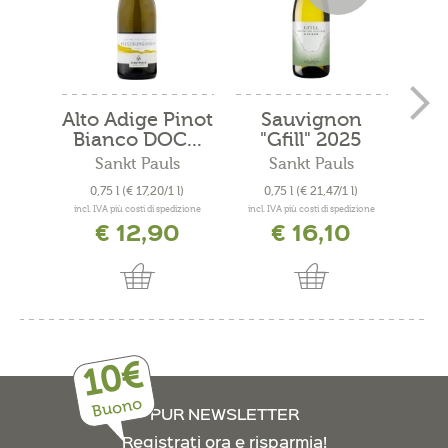
Alto Adige Pinot
Sauvignon
Pi
Bianco DOC...
"Gfill" 2025
Sankt Pauls
Sankt Pauls
E
0,75 l
(€ 17,20/1 l)
0,75 l
(€ 21,47/1 l)
0,
incl. IVA più costi di spedizione
incl. IVA più costi di spedizione
incl. 
€ 12,90
€ 16,10
€ 
10€
Buono
PUR NEWSLETTER
Registrati ora e risparmia!