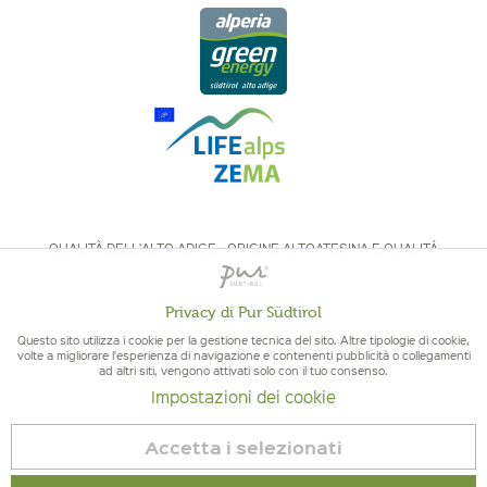
QUALITÀ DELL'ALTO ADIGE - ORIGINE ALTOATESINA E QUALITÁ
CONTROLLATA
Privacy di Pur Südtirol
Attivo
Funzionali
Questo sito utilizza i cookie per la gestione tecnica del sito. Altre tipologie di cookie,
volte a migliorare l'esperienza di navigazione e contenenti pubblicità o collegamenti
ad altri siti, vengono attivati solo con il tuo consenso.
Non
Marketing
Impostazioni dei cookie
© 2026 Pur Südtirol
attivo
Revoca contratto
Accetta i selezionati
Non
Tracciamento
Impressum
|
Cookies
| P.IVA IT02578060218 | Bio-Certificato: