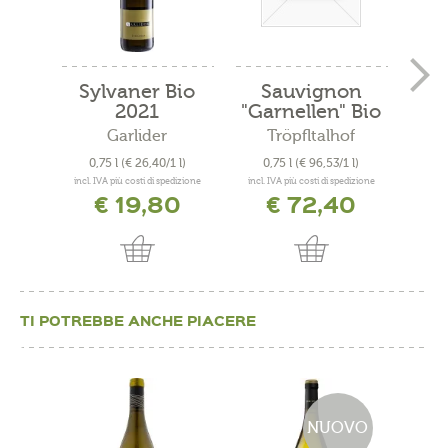
Sylvaner Bio
Sauvignon
Cu
2021
"Garnellen" Bio
"
2019
Garlider
Tröpfltalhof
A
0,75 l
(€ 26,40/1 l)
0,75 l
(€ 96,53/1 l)
0
incl. IVA più costi di spedizione
incl. IVA più costi di spedizione
incl. 
€ 19,80
€ 72,40
TI POTREBBE ANCHE PIACERE
NUOVO