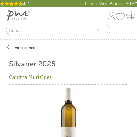
4.7
➝
Promo Vino Bianco -30%*
Vino bianco
Silvaner 2025
Cantina Muri Gries