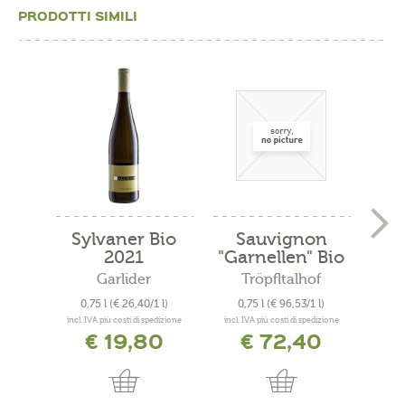
PRODOTTI SIMILI
Sylvaner Bio
Sauvignon
Cu
2021
"Garnellen" Bio
"
2019
Garlider
Tröpfltalhof
A
0,75 l
(€ 26,40/1 l)
0,75 l
(€ 96,53/1 l)
0
incl. IVA più costi di spedizione
incl. IVA più costi di spedizione
incl. 
€ 19,80
€ 72,40