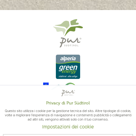
Privacy di Pur Südtirol
Attivo
Funzionali
Questo sito utilizza i cookie per la gestione tecnica del sito. Altre tipologie di cookie,
volte a migliorare l'esperienza di navigazione e contenenti pubblicità o collegamenti
ad altri siti, vengono attivati solo con il tuo consenso.
QUALITÀ DELL'ALTO ADIGE - ORIGINE ALTOATESINA E QUALITÁ
Non
Marketing
Impostazioni dei cookie
CONTROLLATA
attivo