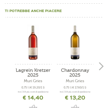
TI POTREBBE ANCHE PIACERE
Lagrein Kretzer
Chardonnay
Sc
2025
2025
Muri Gries
Muri Gries
0,75 l
(€ 19,20/1 l)
0,75 l
(€ 17,60/1 l)
0
incl. IVA più costi di spedizione
incl. IVA più costi di spedizione
incl. 
€ 14,40
€ 13,20