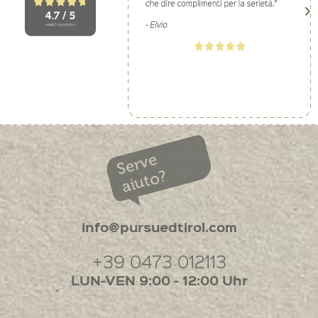
Serve
aiuto?
info@pursuedtirol.com
+39 0473 012113
LUN-VEN 9:00 - 12:00 Uhr