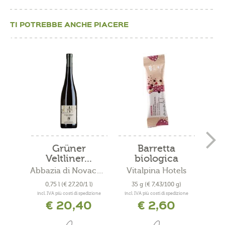
TI POTREBBE ANCHE PIACERE
Grüner
Barretta
G
Veltliner...
biologica
f
Mirtilli...
Abbazia di Novacella
Vitalpina Hotels
Case
0,75 l
(€ 27,20/1 l)
35 g
(€ 7,43/100 g)
1,3
incl. IVA più costi di spedizione
incl. IVA più costi di spedizione
incl. 
€ 20,40
€ 2,60