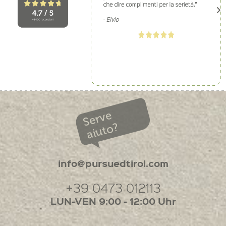
Serve
aiuto?
info@pursuedtirol.com
+39 0473 012113
LUN-VEN 9:00 - 12:00 Uhr