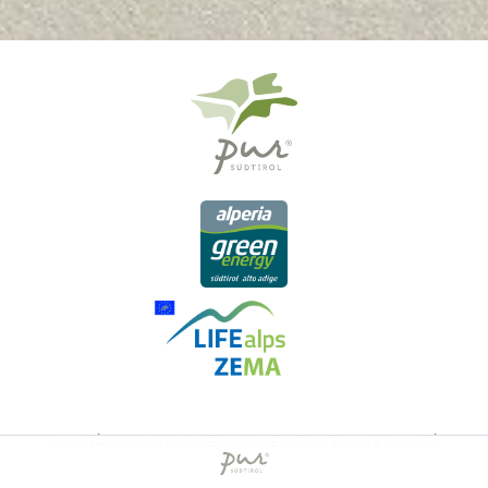
QUALITÀ DELL'ALTO ADIGE - ORIGINE ALTOATESINA E QUALITÁ
CONTROLLATA