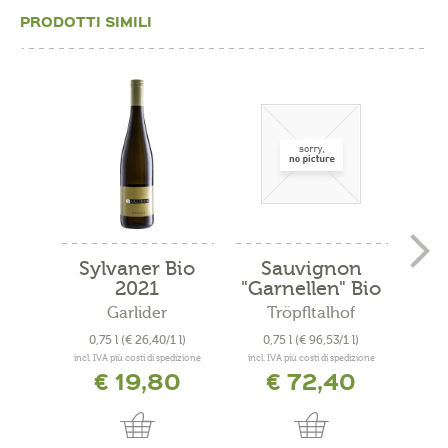
PRODOTTI SIMILI
Sylvaner Bio
Sauvignon
Cu
2021
"Garnellen" Bio
"
2019
Garlider
Tröpfltalhof
A
0,75 l
(€ 26,40/1 l)
0,75 l
(€ 96,53/1 l)
0
incl. IVA più costi di spedizione
incl. IVA più costi di spedizione
incl. 
€ 19,80
€ 72,40