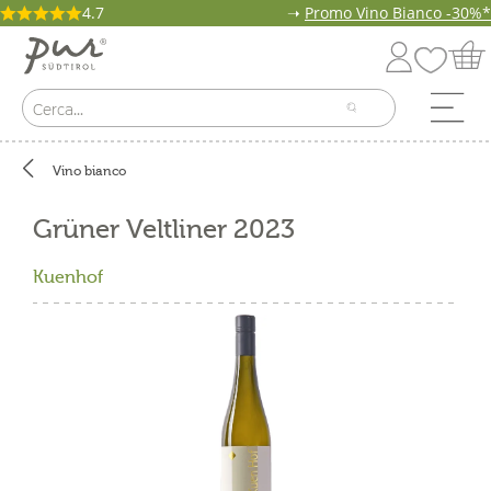
4.7
➝
Promo Vino Bianco -30%*
Vino bianco
Grüner Veltliner 2023
Kuenhof