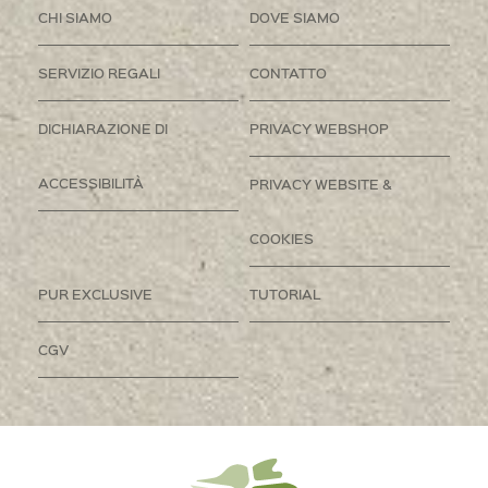
CHI SIAMO
DOVE SIAMO
SERVIZIO REGALI
CONTATTO
DICHIARAZIONE DI
PRIVACY WEBSHOP
ACCESSIBILITÀ
PRIVACY WEBSITE &
COOKIES
PUR EXCLUSIVE
TUTORIAL
CGV