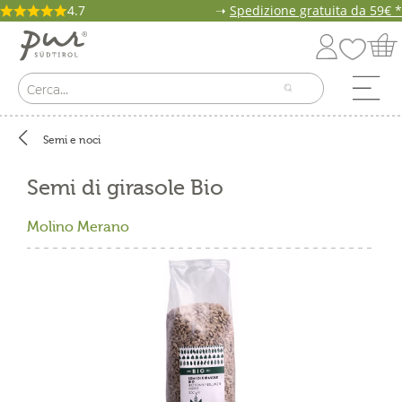
4.7
➝
Spedizione gratuita da 59€ *
Semi e noci
Semi di girasole Bio
Molino Merano