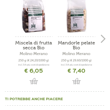
Miscela di frutta
Mandorle pelate
Se
secca Bio
Bio
Molino Merano
Molino Merano
Mo
250 g
(€ 24,20/1000 g)
250 g
(€ 29,60/1000 g)
350
incl. IVA più costi di spedizione
incl. IVA più costi di spedizione
incl. 
€ 6,05
€ 7,40
TI POTREBBE ANCHE PIACERE