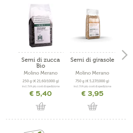
Semi di zucca
Semi di girasole
Se
Bio
Molino Merano
Molino Merano
Mo
250 g
(€ 21,60/1000 g)
750 g
(€ 5,27/1000 g)
750
incl. IVA più costi di spedizione
incl. IVA più costi di spedizione
incl. 
€ 5,40
€ 3,95