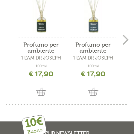
Profumo per
Profumo per
Spr
ambiente
ambiente
"respiro...
"Sogni...
TEAM DR JOSEPH
TEAM DR JOSEPH
100 ml
100 ml
50 
€ 17,90
€ 17,90
incl. 
10€
Buono
PUR NEWSLETTER