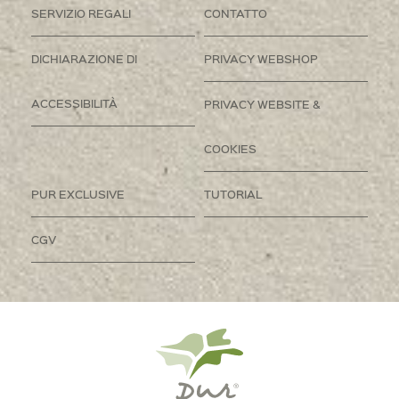
SERVIZIO REGALI
CONTATTO
DICHIARAZIONE DI
PRIVACY WEBSHOP
ACCESSIBILITÀ
PRIVACY WEBSITE &
COOKIES
PUR EXCLUSIVE
TUTORIAL
CGV