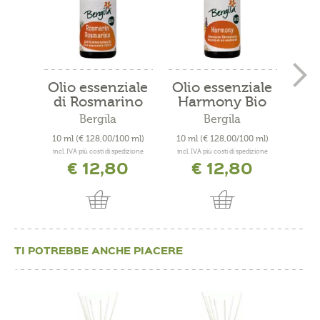
Olio essenziale
Olio essenziale
Ar
di Rosmarino
Harmony Bio
"R
Bio
Bergila
Bergila
10 ml
(€ 128,00/100 ml)
10 ml
(€ 128,00/100 ml)
10 Pez
incl. IVA più costi di spedizione
incl. IVA più costi di spedizione
incl. 
€ 12,80
€ 12,80
TI POTREBBE ANCHE PIACERE