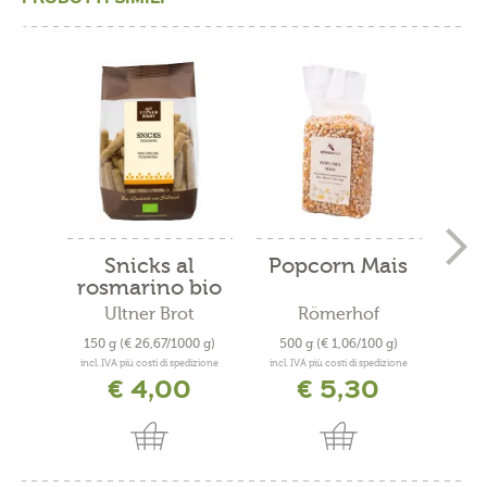
Snicks al
Popcorn Mais
Sna
rosmarino bio
Ultner Brot
Römerhof
Pani
150 g
(€ 26,67/1000 g)
500 g
(€ 1,06/100 g)
125
incl. IVA più costi di spedizione
incl. IVA più costi di spedizione
incl. 
€ 4,00
€ 5,30