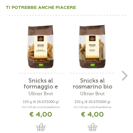
TI POTREBBE ANCHE PIACERE
Snicks al
Snicks al
Pan
formaggio e
rosmarino bio
di
cipolla...
Ultner Brot
Ultner Brot
150 g
(€ 26,67/1000 g)
150 g
(€ 26,67/1000 g)
200
incl. IVA più costi di spedizione
incl. IVA più costi di spedizione
incl. 
€ 4,00
€ 4,00