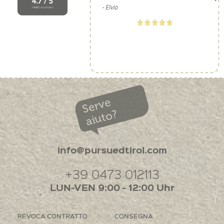
Serve
aiuto?
info@pursuedtirol.com
+39 0473 012113
LUN-VEN 9:00 - 12:00 Uhr
REVOCA CONTRATTO
CONSEGNA