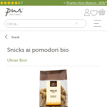
4.7
➝
Promo Vino Bianco -30%*
Snack
Snicks ai pomodori bio
Ultner Brot