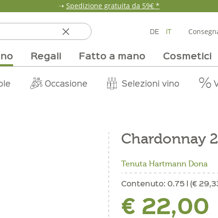
➝
Spedizione gratuita da 59€ *
DE
IT
Consegna
ino
Regali
Fatto a mano
Cosmetici
ata
ole
line
nde
fumi & fragranze
Team
Mondo delle fragole
Occasione
Borse e confezioni
Pane, pasta e cereali
Nostri mercati
Selezioni vino
Pur Exclusive Onlin
Mondo delle a
Provviste
V
Chardonnay 
Tenuta Hartmann Dona
Contenuto:
0.75 l (€ 29,33 
€ 22,00