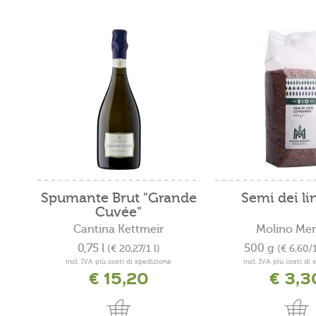
Spumante Brut "Grande
Semi dei li
Cuvée"
Cantina Kettmeir
Molino Me
0,75 l
500 g
(€ 20,27/1 l)
(€ 6,60/
incl. IVA più costi di spedizione
incl. IVA più costi di
€ 15,20
€ 3,3