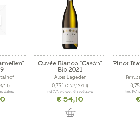
rnellen"
Cuvée Bianco "Casòn"
Pinot Bia
19
Bio 2021
talhof
Alois Lageder
Tenuta
0,75 l
0,75
3/1 l)
(€ 72,13/1 l)
 spedizione
incl. IVA più costi di spedizione
incl. IVA 
40
€ 54,10
€