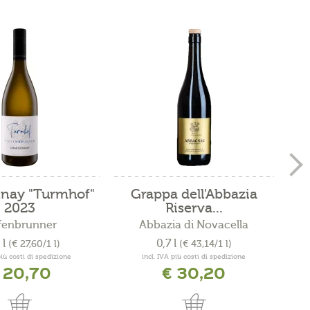
nay "Turmhof"
Grappa dell'Abbazia
Al
2023
Riserva...
fenbrunner
Abbazia di Novacella
 l
0,7 l
(€ 27,60/1 l)
(€ 43,14/1 l)
più costi di spedizione
incl. IVA più costi di spedizione
 20,70
€ 30,20