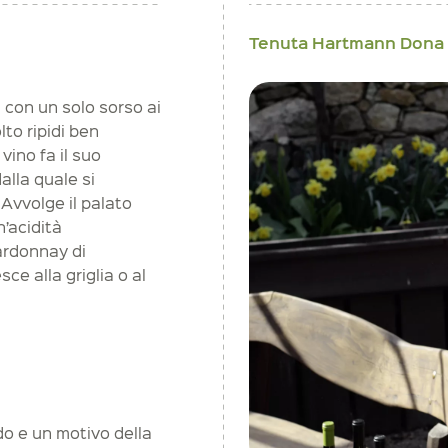
Tenuta Hartmann Dona
con un solo sorso ai
to ripidi ben
 vino fa il suo
alla quale si
 Avvolge il palato
n’acidità
ardonnay di
 alla griglia o al
ndo e un motivo della