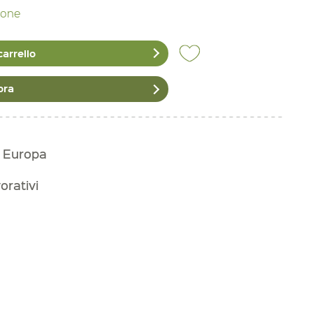
zione
carrello
ora
n Europa
vorativi