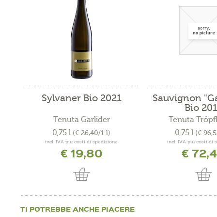
Sylvaner Bio 2021
Sauvignon "Ga
Bio 20
Tenuta Garlider
Tenuta Tröpfl
0,75 l
0,75 l
(€ 26,40/1 l)
(€ 96,5
incl. IVA più costi di spedizione
incl. IVA più costi di
€ 19,80
€ 72,
TI POTREBBE ANCHE PIACERE