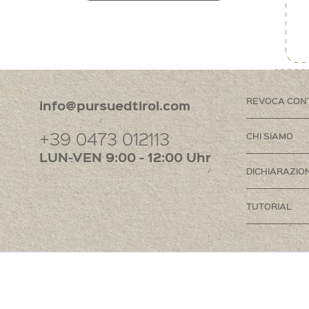
REVOCA CON
info@pursuedtirol.com
+39 0473 012113
CHI SIAMO
LUN-VEN 9:00 - 12:00 Uhr
DICHIARAZION
TUTORIAL