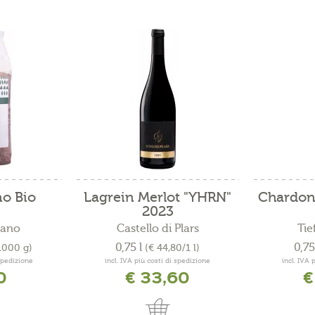
no Bio
Lagrein Merlot "YHRN"
Chardon
2023
rano
Castello di Plars
Tie
0,75 l
0,75
1000 g)
(€ 44,80/1 l)
 spedizione
incl. IVA più costi di spedizione
incl. IVA 
0
€ 33,60
€