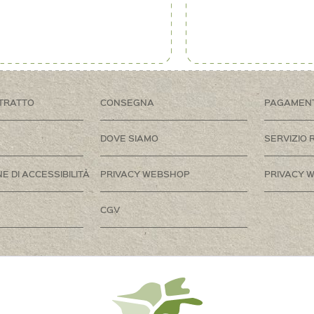
TRATTO
CONSEGNA
PAGAMEN
DOVE SIAMO
SERVIZIO 
E DI ACCESSIBILITÀ
PRIVACY WEBSHOP
PRIVACY W
CGV