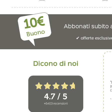
10€
Abbonati subito a
Buono
offerte esclusiv