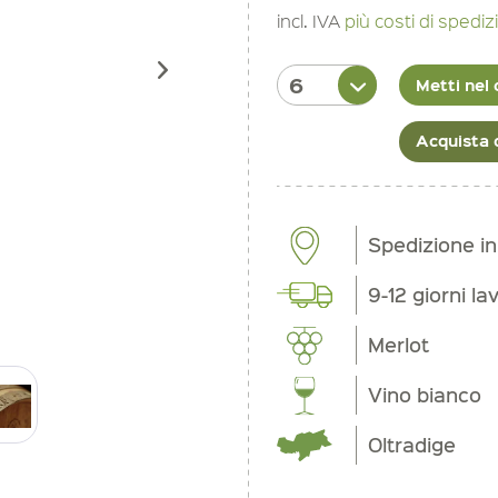
incl. IVA
più costi di spedi
Metti nel 
Acquista 
Spedizione i
9-12 giorni la
Merlot
Vino bianco
Oltradige