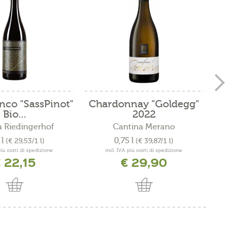
nco "SassPinot"
Chardonnay "Goldegg"
Sau
Bio...
2022
 Riedingerhof
Cantina Merano
 l
0,75 l
(€ 29,53/1 l)
(€ 39,87/1 l)
più costi di spedizione
incl. IVA più costi di spedizione
 22,15
€ 29,90