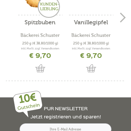
KUNDEN-
LIEBLING
Spitzbuben
Vanillegipfel
Bäckerei Schuster
Bäckerei Schuster
Bäc
250 g
(€ 38,80/1000 g)
250 g
(€ 38,80/1000 g)
300
inkl. MwSt. zzgl. Versandkosten
inkl. MwSt. zzgl. Versandkosten
inkl. 
€ 9,70
€ 9,70
10€
Gutschein
PUR NEWSLETTER
Jetzt registrieren und sparen!