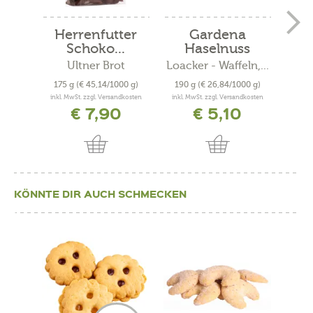
Herrenfutter
Gardena
Q
Schoko...
Haselnuss
Do
Ultner Brot
Loacker - Waffeln,...
Loack
175 g
(€ 45,14/1000 g)
190 g
(€ 26,84/1000 g)
125
inkl. MwSt. zzgl. Versandkosten
inkl. MwSt. zzgl. Versandkosten
inkl. 
€ 7,90
€ 5,10
KÖNNTE DIR AUCH SCHMECKEN