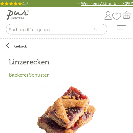
4.7
➝
Weissein Aktion bis -30%*
Gebäck
Linzerecken
Bäckerei Schuster