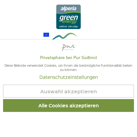
Privatsphäre bei Pur Südtirol
Aktiv
Funktionale
Diese Website verwendet Cookies, um Ihnen die bestmögliche Funktionalität bieten
zu können.
QUALITÄT AUS SÜDTIROL - SÜDTIROLER HERKUNFT & GEPRÜFTE
Datenschutzeinstellungen
Inaktiv
QUALITÄT
Marketing
Auswahl akzeptieren
Inaktiv
Tracking
Alle Cookies akzeptieren
© 2026 Pur Südtirol
Inaktiv
Service
Vertrag widerrufen