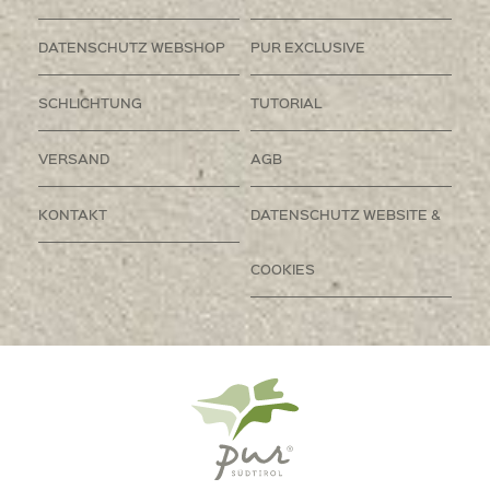
DATENSCHUTZ WEBSHOP
PUR EXCLUSIVE
SCHLICHTUNG
TUTORIAL
VERSAND
AGB
KONTAKT
DATENSCHUTZ WEBSITE &
COOKIES