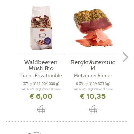
Waldbeeren
Bergkräuterstüc
Müsli Bio
kl
Fuchs Privatmühle
Metzgerei Rinner
375 g
(€ 16,00/1000 g)
0,35 kg
(€ 29,57/1 kg)
inkl. MwSt. zzgl. Versandkosten
inkl. MwSt. zzgl. Versandkosten
inkl. 
€ 6,00
€ 10,35
a