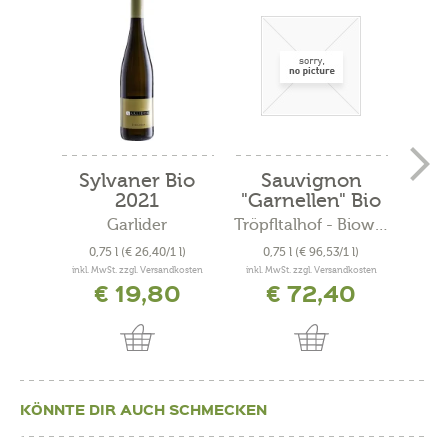
Sylvaner Bio
Sauvignon
C
2021
"Garnellen" Bio
"
2019
Garlider
Tröpfltalhof - Bioweinhof
A
0,75 l
(€ 26,40/1 l)
0,75 l
(€ 96,53/1 l)
0
inkl. MwSt. zzgl. Versandkosten
inkl. MwSt. zzgl. Versandkosten
inkl. 
€ 19,80
€ 72,40
KÖNNTE DIR AUCH SCHMECKEN