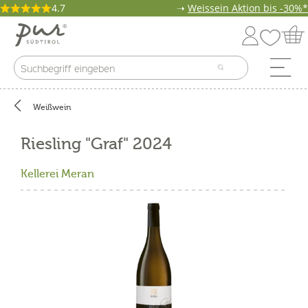
4.7
➝
Weissein Aktion bis -30%*
Weißwein
Riesling "Graf" 2024
Kellerei Meran