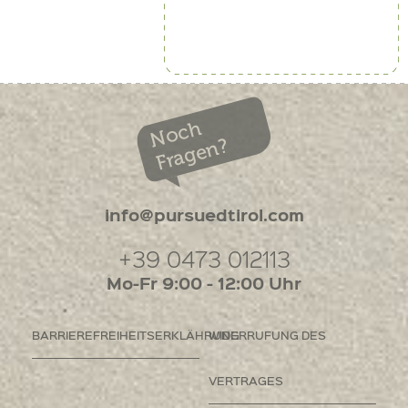
Noch
Fragen?
info@pursuedtirol.com
+39 0473 012113
Mo-Fr 9:00 - 12:00 Uhr
BARRIEREFREIHEITSERKLÄHRUNG
WIDERRUFUNG DES
VERTRAGES