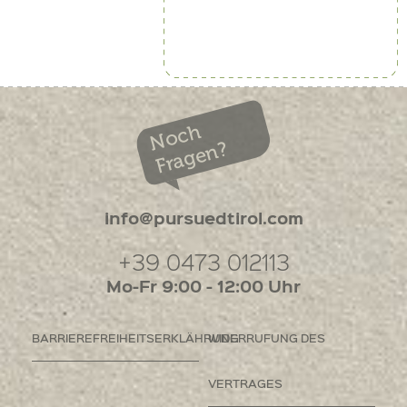
Noch
Fragen?
info@pursuedtirol.com
+39 0473 012113
Mo-Fr 9:00 - 12:00 Uhr
BARRIEREFREIHEITSERKLÄHRUNG
WIDERRUFUNG DES
VERTRAGES