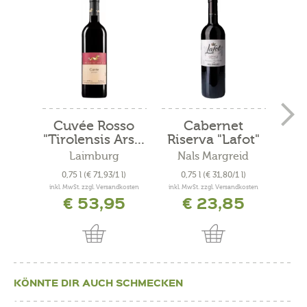
Cuvée Rosso
Cabernet
Mer
"Tirolensis Ars...
Riserva "Lafot"
2021
Laimburg
Nals Margreid
N
0,75 l
(€ 71,93/1 l)
0,75 l
(€ 31,80/1 l)
0
inkl. MwSt. zzgl. Versandkosten
inkl. MwSt. zzgl. Versandkosten
inkl. 
€ 53,95
€ 23,85
KÖNNTE DIR AUCH SCHMECKEN