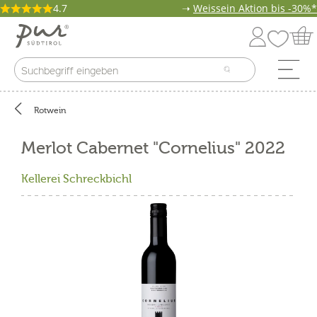
4.7
➝
Weissein Aktion bis -30%*
Rotwein
Merlot Cabernet "Cornelius" 2022
Kellerei Schreckbichl