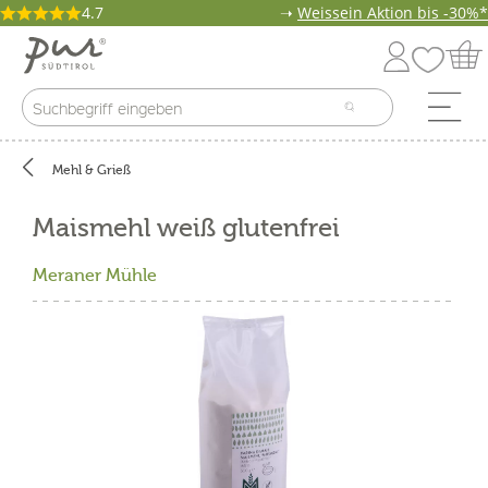
4.7
➝
Weissein Aktion bis -30%*
Mehl & Grieß
Maismehl weiß glutenfrei
Meraner Mühle