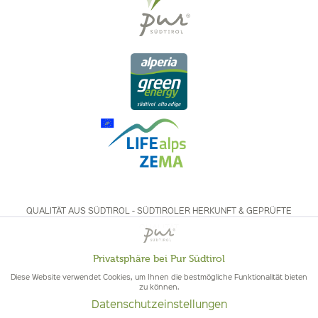
QUALITÄT AUS SÜDTIROL - SÜDTIROLER HERKUNFT & GEPRÜFTE
QUALITÄT
Privatsphäre bei Pur Südtirol
Aktiv
Funktionale
Diese Website verwendet Cookies, um Ihnen die bestmögliche Funktionalität bieten
zu können.
Datenschutzeinstellungen
Inaktiv
Marketing
© 2026 Pur Südtirol