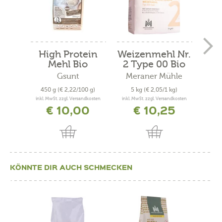
High Protein
Weizenmehl Nr.
Mehl Bio
2 Type 00 Bio
Gsunt
Meraner Mühle
Me
450 g
(€ 2,22/100 g)
5 kg
(€ 2,05/1 kg)
40
inkl. MwSt. zzgl. Versandkosten
inkl. MwSt. zzgl. Versandkosten
inkl. 
€ 10,00
€ 10,25
KÖNNTE DIR AUCH SCHMECKEN