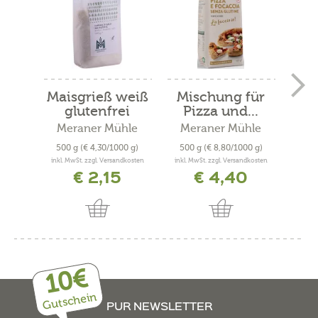
Maisgrieß weiß
Mischung für
Un
glutenfrei
Pizza und...
Meraner Mühle
Meraner Mühle
Me
500 g
(€ 4,30/1000 g)
500 g
(€ 8,80/1000 g)
500
inkl. MwSt. zzgl. Versandkosten
inkl. MwSt. zzgl. Versandkosten
inkl. 
€ 2,15
€ 4,40
10€
Gutschein
PUR NEWSLETTER