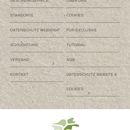
GESCHENKSERVICE
ÜBER UNS
STANDORTE
COOKIES
DATENSCHUTZ WEBSHOP
PUR EXCLUSIVE
SCHLICHTUNG
TUTORIAL
VERSAND
AGB
KONTAKT
DATENSCHUTZ WEBSITE &
COOKIES