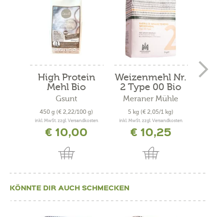
High Protein
Weizenmehl Nr.
Mehl Bio
2 Type 00 Bio
Po
Gsunt
Meraner Mühle
450 g
(€ 2,22/100 g)
5 kg
(€ 2,05/1 kg)
500
inkl. MwSt. zzgl. Versandkosten
inkl. MwSt. zzgl. Versandkosten
inkl. 
€ 10,00
€ 10,25
KÖNNTE DIR AUCH SCHMECKEN