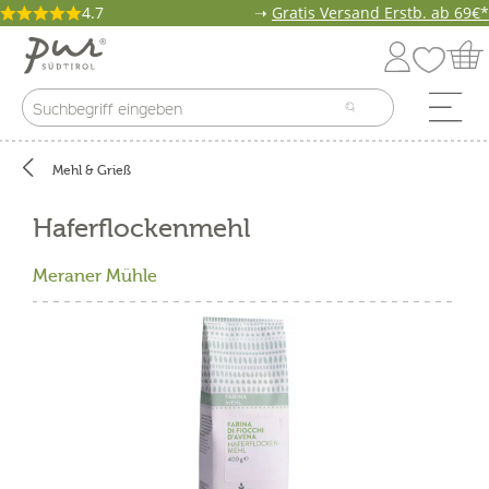
4.7
➝
Gratis Versand Erstb. ab 69€*
Mehl & Grieß
Haferflockenmehl
Meraner Mühle