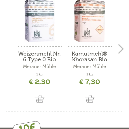
Weizenmehl Nr.
Kamutmehl®
Ge
6 Type 0 Bio
Khorasan Bio
Meraner Mühle
Meraner Mühle
Me
1 kg
1 kg
400
€ 2,30
€ 7,30
inkl. 
10€