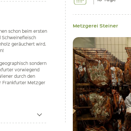
Metzgerei Steiner
inen schon beim ersten
d Schweinefleisch
nholz geräuchert wird.
 sein!
r geographisch sondern
nkfurter vorwiegend
 Wiener durch den
r Frankfurter Metzger