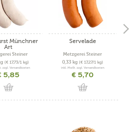
rst Münchner
Servelade
Fr
Art
gerei Steiner
Metzgerei Steiner
kg
0,33 kg
(€ 17,73/1 kg)
(€ 17,27/1 kg)
t. zzgl. Versandkosten
inkl. MwSt. zzgl. Versandkosten
€ 5,85
€ 5,70