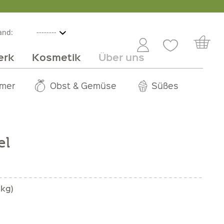
and:
erk
Kosmetik
Über uns
nline
mmer
 Angebot
Großhandel
Obst & Gemüse
Service
Süßes
Jobs
el
 kg)