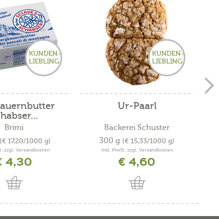
KUNDEN-
KUNDEN-
LIEBLING
LIEBLING
auernbutter
Ur-Paarl
habser...
Brimi
Bäckerei Schuster
300 g
(€ 17,20/1000 g)
(€ 15,33/1000 g)
t. zzgl. Versandkosten
inkl. MwSt. zzgl. Versandkosten
€ 4,30
€ 4,60