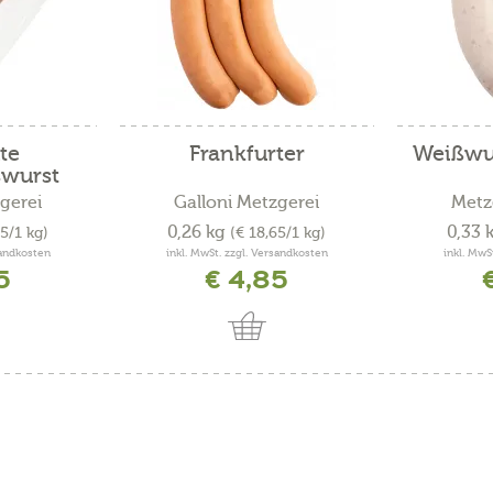
te
Frankfurter
Weißwu
wurst
gerei
Galloni Metzgerei
Metz
0,26 kg
0,33 
15/1 kg)
(€ 18,65/1 kg)
sandkosten
inkl. MwSt. zzgl. Versandkosten
inkl. MwS
5
€ 4,85