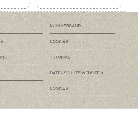
KÜHLVERSAND
TE
COOKIES
UNG
TUTORIAL
DATENSCHUTZ WEBSITE &
COOKIES