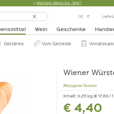
➝
Weissein Aktion bis -30%*
DE
IT
Lieferl
ensmittel
Wein
Geschenke
Handw
ten
 & Öle
Erdbeerzeit
Getränke
Team
Verpackungen
Anlass
Unsere Märkte
Vom Getreide
Wandern
Weinpakete
Pur Exclusive O
Vorratska
Weine im
Wiener Würst
Metzgerei Steiner
Inhalt:
0.25 kg (€ 17,60 / 1
€ 4,40