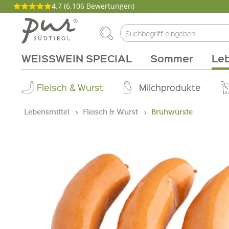
4.7
(6.106 Bewertungen)
WEISSWEIN SPECIAL
Sommer
Leb
Philosophie
Aperitif
Fleisch & Wurst
Weinarten
Pakete
Kochen
Körperpflege
Genussmagazin
Abo Box
Brunch
Wohnen
Rebsorten
Tinkturen
Milchprodukte
Grillen
Gutscheine
Zirbe
Produzen
Gebiet
Düfte
Lebensmittel
Fleisch & Wurst
Brühwürste