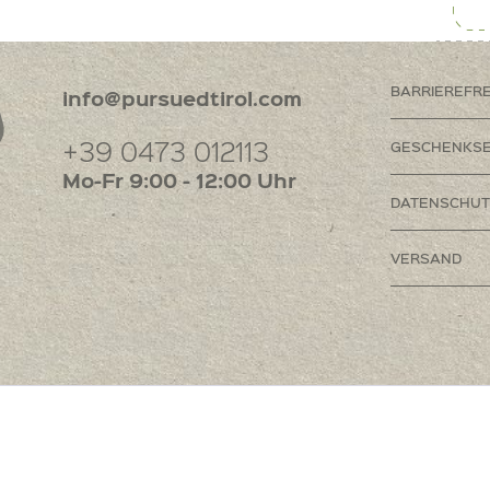
BARRIEREFR
info@pursuedtirol.com
+39 0473 012113
GESCHENKSE
Mo-Fr 9:00 - 12:00 Uhr
DATENSCHUT
VERSAND