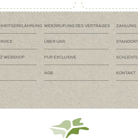
EIHEITSERKLÄHRUNG
WIDERRUFUNG DES VERTRAGES
ZAHLUNG
RVICE
ÜBER UNS
STANDOR
Z WEBSHOP
PUR EXCLUSIVE
SCHLICHT
AGB
KONTAKT