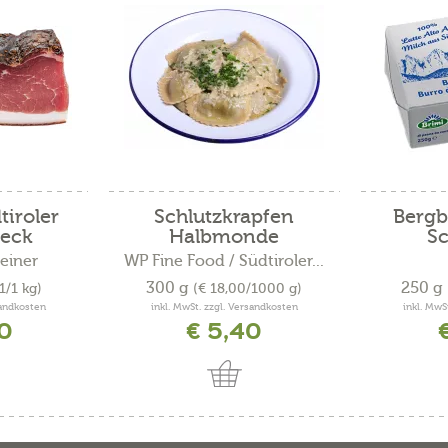
tiroler
Schlutzkrapfen
Bergb
eck
Halbmonde
Sc
einer
WP Fine Food / Südtiroler...
300 g
250 g
71/1 kg)
(€ 18,00/1000 g)
sandkosten
inkl. MwSt. zzgl. Versandkosten
inkl. MwS
10
€ 5,40