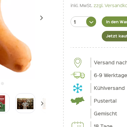
inkl. MwSt.
zzgl. Versandk
In den Wa
Jetzt kau
Versand nach 
6-9 Werktag
Kühlversand
Pustertal
Gemischt
18 Tage