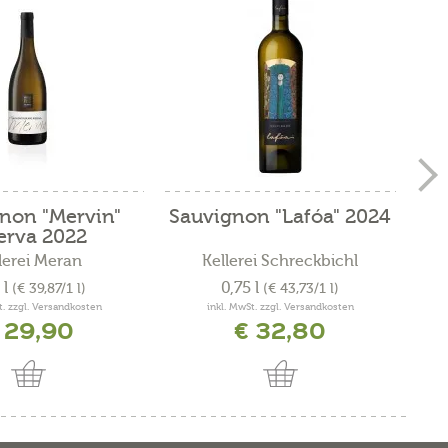
non "Mervin"
Sauvignon "Lafóa" 2024
erva 2022
lerei Meran
Kellerei Schreckbichl
 l
0,75 l
(€ 39,87/1 l)
(€ 43,73/1 l)
t. zzgl. Versandkosten
inkl. MwSt. zzgl. Versandkosten
 29,90
€ 32,80