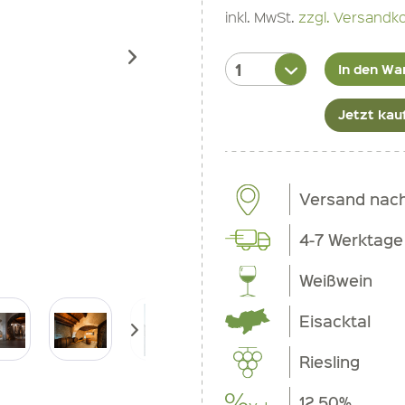
inkl. MwSt.
zzgl. Versandk
In den Wa
Jetzt kau
Versand nac
4-7 Werktage
Weißwein
Eisacktal
Riesling
12.50%