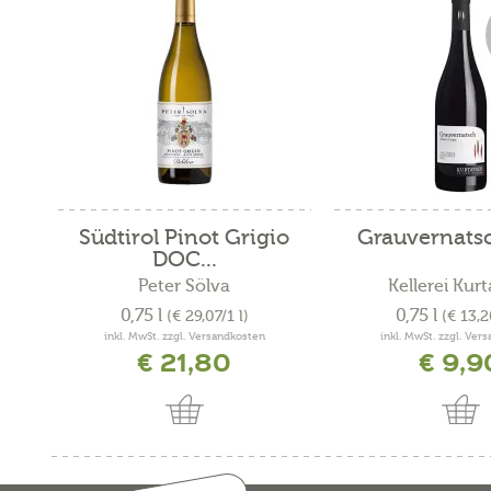
Südtirol Pinot Grigio
Grauvernats
DOC...
Peter Sölva
Kellerei Kur
0,75 l
0,75 l
(€ 29,07/1 l)
(€ 13,2
inkl. MwSt. zzgl. Versandkosten
inkl. MwSt. zzgl. Ver
€ 21,80
€ 9,9