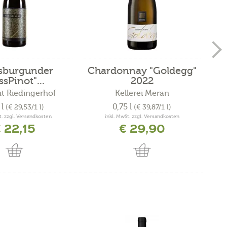
sburgunder
Chardonnay "Goldegg"
Sau
ssPinot"...
2022
t Riedingerhof
Kellerei Meran
 l
0,75 l
(€ 29,53/1 l)
(€ 39,87/1 l)
t. zzgl. Versandkosten
inkl. MwSt. zzgl. Versandkosten
 22,15
€ 29,90