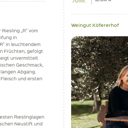
Weingut Köfererhof
 Riesling „R" vom
ifung in
„R" in leuchtendem
en Früchten, gefolgt
eigt unvermittelt
lischen Geschmack,
 langen Abgang.
 Fleisch und ersten
besten Rieslinglagen
ischen Neustift und