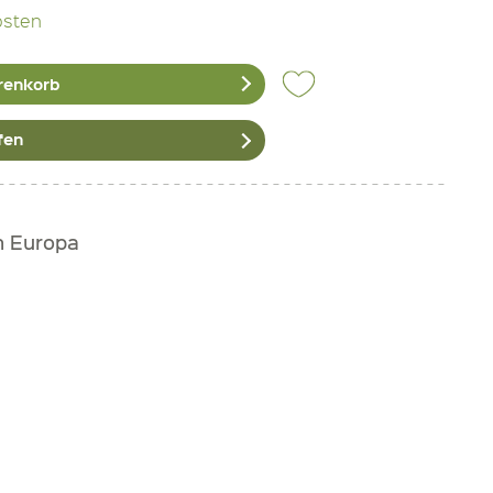
osten
renkorb
fen
h Europa