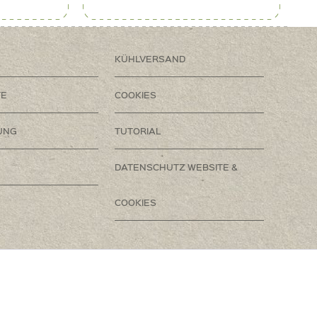
KÜHLVERSAND
TE
COOKIES
UNG
TUTORIAL
DATENSCHUTZ WEBSITE &
COOKIES