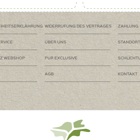
EIHEITSERKLÄHRUNG
WIDERRUFUNG DES VERTRAGES
ZAHLUNG
RVICE
ÜBER UNS
STANDOR
Z WEBSHOP
PUR EXCLUSIVE
SCHLICHT
AGB
KONTAKT