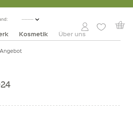
and:
erk
Kosmetik
Über uns
nline
mmer
 Angebot
Großhandel
Obst & Gemüse
Service
Süßes
Jobs
024