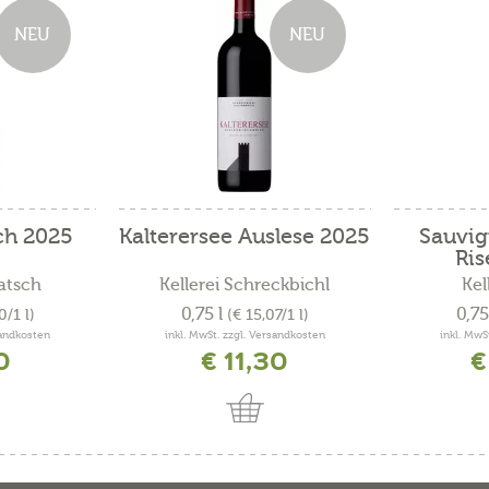
NEU
NEU
ch 2025
Kalterersee Auslese 2025
Sauvig
Ris
tatsch
Kellerei Schreckbichl
Kel
0,75 l
0,75
0/1 l)
(€ 15,07/1 l)
sandkosten
inkl. MwSt. zzgl. Versandkosten
inkl. MwS
0
€ 11,30
€