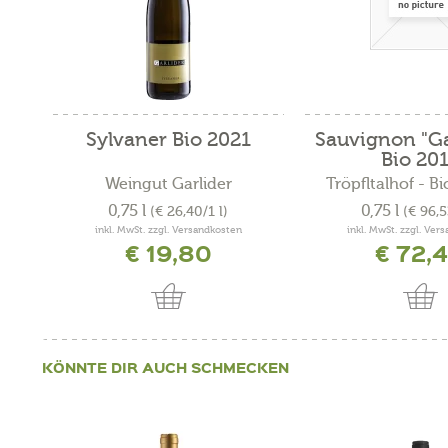
Sylvaner Bio 2021
Sauvignon "Ga
Bio 20
Weingut Garlider
Tröpfltalhof - B
0,75 l
0,75 l
(€ 26,40/1 l)
(€ 96,5
inkl. MwSt. zzgl. Versandkosten
inkl. MwSt. zzgl. Ver
€ 19,80
€ 72,
KÖNNTE DIR AUCH SCHMECKEN