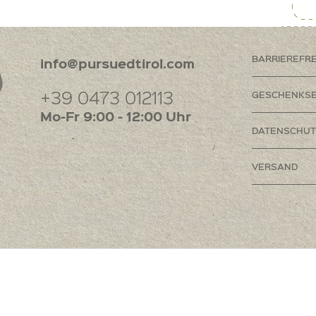
BARRIEREFR
info@pursuedtirol.com
+39 0473 012113
GESCHENKSE
Mo-Fr 9:00 - 12:00 Uhr
DATENSCHUT
VERSAND