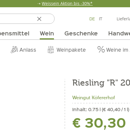
➝
Weissein Aktion bis -30%*
DE
IT
Lieferl
ensmittel
Wein
Geschenke
Handw
ten
 & Öle
Erdbeerzeit
Getränke
Team
Verpackungen
Anlass
Unsere Märkte
Vom Getreide
Wandern
Weinpakete
Pur Exclusive O
Vorratska
Weine im
Riesling "R" 2
Weingut Köfererhof
Inhalt:
0.75 l (€ 40,40 / 1 l)
€ 30,30