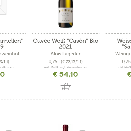
rnellen"
Cuvée Weiß "Casòn" Bio
Weis
19
2021
"Sa
ioweinhof
Alois Lageder
Weingu
0,75 l
0,75
3/1 l)
(€ 72,13/1 l)
sandkosten
inkl. MwSt. zzgl. Versandkosten
inkl. MwS
40
€ 54,10
€