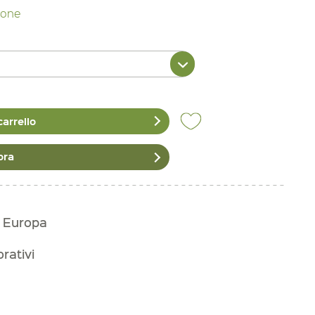
zione
carrello
ora
n Europa
orativi