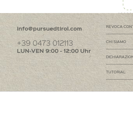
REVOCA CON
info@pursuedtirol.com
+39 0473 012113
CHI SIAMO
LUN-VEN 9:00 - 12:00 Uhr
DICHIARAZION
TUTORIAL