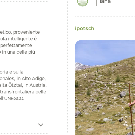
lana
ipotsch
 etico, proveniente
ola intelligente è
, perfettamente
o in una delle più
ria e sulla
enales, in Alto Adige,
lta Ötztal, in Austria,
transfrontaliera delle
ell’UNESCO.