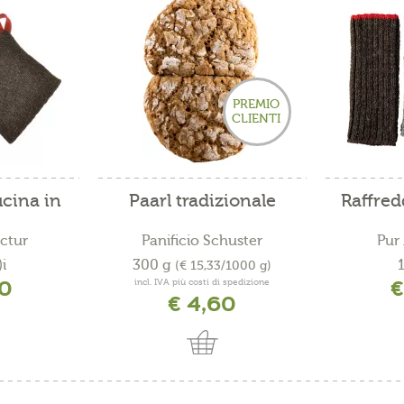
PREMIO
CLIENTI
ucina in
Paarl tradizionale
Raffred
ctur
Panificio Schuster
Pur
i
300 g
1
(€ 15,33/1000 g)
60
€
incl. IVA più costi di spedizione
€ 4,60