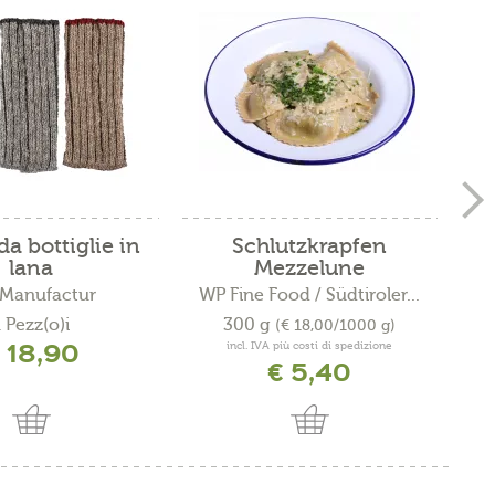
da bottiglie in
Schlutzkrapfen
Cr
lana
Mezzelune
 Manufactur
WP Fine Food / Südtiroler...
 Pezz(o)i
300 g
(€ 18,00/1000 g)
 18,90
incl. IVA più costi di spedizione
€ 5,40