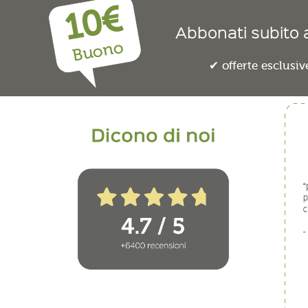
10€
Abbonati subito a
Buono
offerte esclusiv