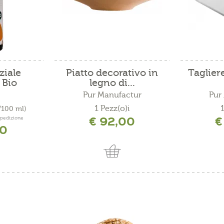
ziale
Piatto decorativo in
Taglier
 Bio
legno di...
Pur Manufactur
Pur
1 Pezz(o)i
1
/100 ml)
€ 92,00
€
 spedizione
80