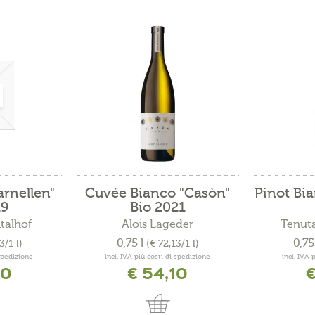
rnellen"
Cuvée Bianco "Casòn"
Pinot Bia
19
Bio 2021
talhof
Alois Lageder
Tenuta
0,75 l
0,75
3/1 l)
(€ 72,13/1 l)
 spedizione
incl. IVA più costi di spedizione
incl. IVA 
40
€ 54,10
€