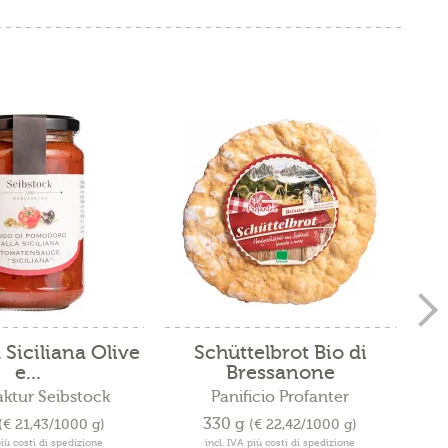
 Siciliana Olive
Schüttelbrot Bio di
S
e...
Bressanone
ktur Seibstock
Panificio Profanter
330 g
(€ 21,43/1000 g)
(€ 22,42/1000 g)
più costi di spedizione
incl. IVA più costi di spedizione