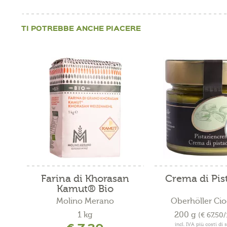
TI POTREBBE ANCHE PIACERE
Farina di Khorasan
Crema di Pis
Kamut® Bio
Molino Merano
Oberhöller Cio
1 kg
200 g
(€ 67,50
incl. IVA più costi di