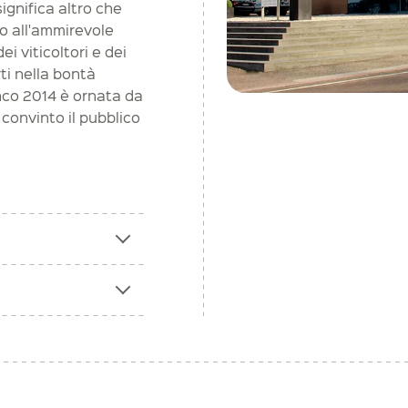
ignifica altro che
lo all'ammirevole
i viticoltori e dei
rti nella bontà
anco 2014 è ornata da
 convinto il pubblico