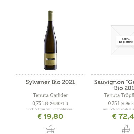
Sylvaner Bio 2021
Sauvignon "Ga
Bio 20
Tenuta Garlider
Tenuta Tröpfl
0,75 l
0,75 l
(€ 26,40/1 l)
(€ 96,5
incl. IVA più costi di spedizione
incl. IVA più costi di
€ 19,80
€ 72,