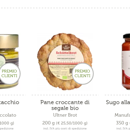
PREMIO
PREMIO
CLIENTI
CLIENTI
tacchio
Pane croccante di
Sugo alla
segale bio
ccolato
Ultner Brot
Manufa
200 g
350 g
/1000 g)
(€ 25,50/1000 g)
 spedizione
incl. IVA più costi di spedizione
incl. IVA 