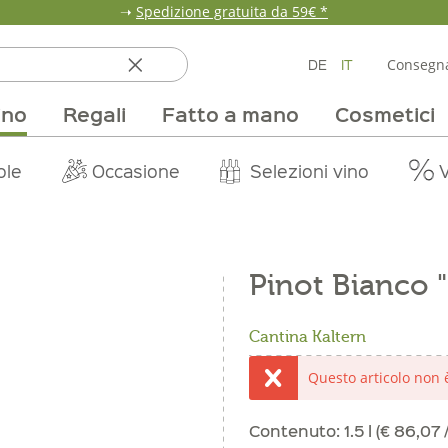
➝
Spedizione gratuita da 59€ *
DE
IT
Consegna
ino
Regali
Fatto a mano
Cosmetici
ata
ole
line
nde
fumi & fragranze
Team
Mondo delle fragole
Occasione
Borse e confezioni
Pane, pasta e cereali
Nostri mercati
Selezioni vino
Pur Exclusive Onlin
Mondo delle a
Provviste
V
Pinot Bianco 
Cantina Kaltern
Questo articolo non
Contenuto:
1.5 l (€ 86,07 / 