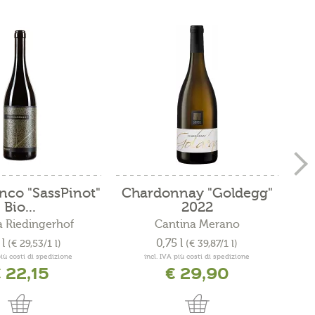
nco "SassPinot"
Chardonnay "Goldegg"
Sau
Bio...
2022
 Riedingerhof
Cantina Merano
 l
0,75 l
(€ 29,53/1 l)
(€ 39,87/1 l)
più costi di spedizione
incl. IVA più costi di spedizione
 22,15
€ 29,90