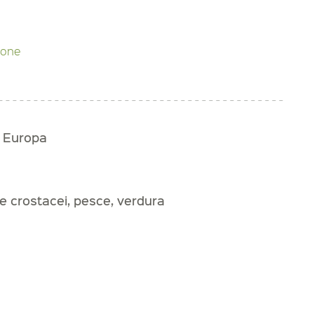
zione
n Europa
e e crostacei, pesce, verdura