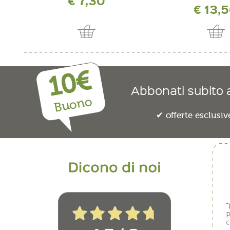
€ 7,30
€ 13,
10€
Abbonati subito a
Buono
offerte esclusiv