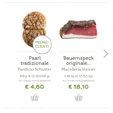
PREMIO
CLIENTI
Paarl
Bauernspeck
Scir
tradizionale
originale...
ro
Panificio Schuster
Macelleria Steiner
JoRo
300 g
(€ 15,33/1000 g)
0,48 kg
(€ 37,71/1 kg)
0
incl. IVA più costi di spedizione
incl. IVA più costi di spedizione
incl. 
€ 4,60
€ 18,10