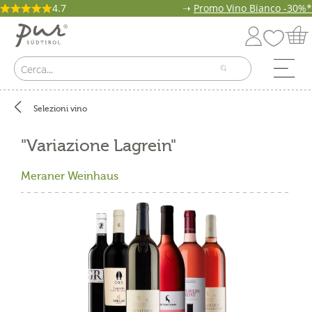
4.7
➝
Promo Vino Bianco -30%*
Selezioni vino
"Variazione Lagrein"
Meraner Weinhaus