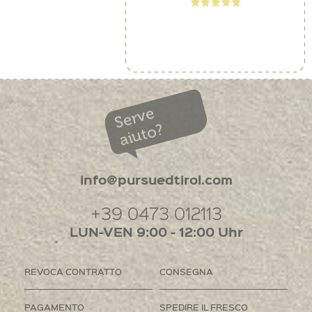
Serve
aiuto?
info@pursuedtirol.com
+39 0473 012113
LUN-VEN 9:00 - 12:00 Uhr
REVOCA CONTRATTO
CONSEGNA
PAGAMENTO
SPEDIRE IL FRESCO