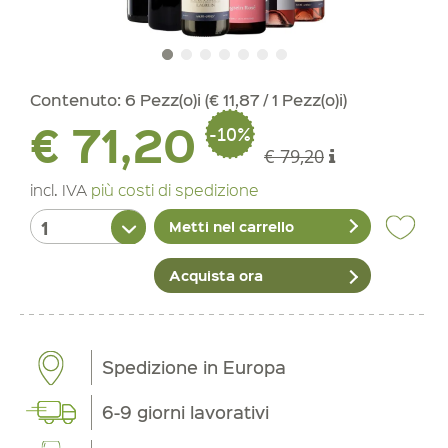
Contenuto:
6 Pezz(o)i (€ 11,87 / 1 Pezz(o)i)
€ 71,20
-10%
€ 79,20
incl. IVA
più costi di spedizione
Metti nel carrello
Acquista ora
Spedizione in Europa
6-9 giorni lavorativi