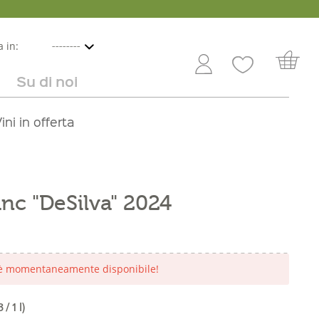
 in:
Su di noi
e
lbicocche
ini in offerta
Rivenditori
Frutta e verdura
Service
Dolci
Carriera
nc "DeSilva" 2024
 è momentaneamente disponibile!
/ 1 l)