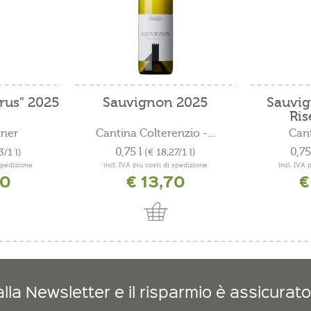
rus" 2025
Sauvignon 2025
Sauvig
Ris
nner
Cantina Colterenzio -...
Can
0,75 l
0,75
3/1 l)
(€ 18,27/1 l)
 spedizione
incl. IVA più costi di spedizione
incl. IVA 
00
€ 13,70
€
lla Newsletter e il risparmio è assicurato