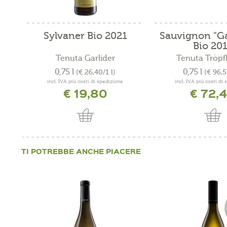
Sylvaner Bio 2021
Sauvignon "Ga
Bio 20
Tenuta Garlider
Tenuta Tröpfl
0,75 l
0,75 l
(€ 26,40/1 l)
(€ 96,5
incl. IVA più costi di spedizione
incl. IVA più costi di
€ 19,80
€ 72,
TI POTREBBE ANCHE PIACERE