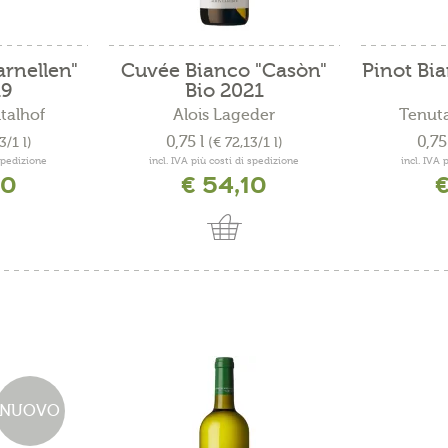
rnellen"
Cuvée Bianco "Casòn"
Pinot Bia
19
Bio 2021
talhof
Alois Lageder
Tenuta
0,75 l
0,75
3/1 l)
(€ 72,13/1 l)
 spedizione
incl. IVA più costi di spedizione
incl. IVA 
40
€ 54,10
€
NUOVO