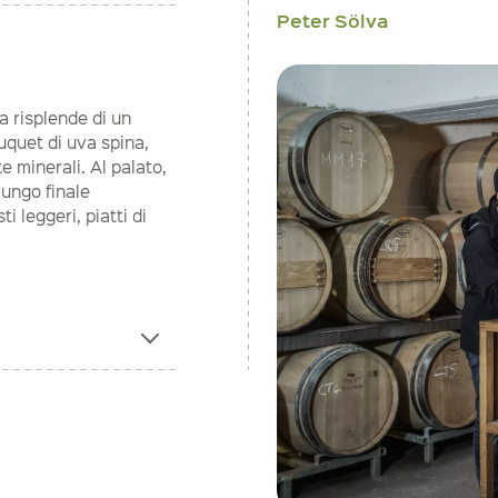
Peter Sölva
a risplende di un
ouquet di uva spina,
 minerali. Al palato,
lungo finale
leggeri, piatti di