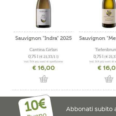
Sauvignon "Indra" 2025
Sauvignon "Me
Cantina Girlan
Tiefenbru
0,75 l
0,75 l
(€ 21,33/1 l)
(€ 21,3
incl. IVA più costi di spedizione
incl. IVA più costi di
€ 16,00
€ 16,
10€
Abbonati subito a