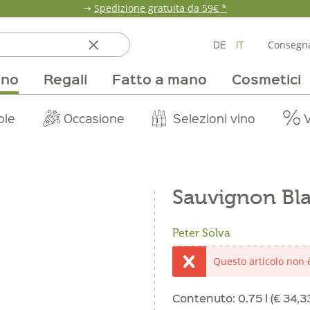
➝
Spedizione gratuita da 59€ *
DE
IT
Consegna
ino
Regali
Fatto a mano
Cosmetici
ata
ole
line
nde
fumi & fragranze
Team
Mondo delle fragole
Occasione
Borse e confezioni
Pane, pasta e cereali
Nostri mercati
Selezioni vino
Pur Exclusive Onlin
Mondo delle a
Provviste
V
Sauvignon Bla
Peter Sölva
Questo articolo non
Contenuto:
0.75 l (€ 34,33 