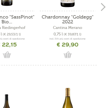
nco "SassPinot"
Chardonnay "Goldegg"
Sau
Bio...
2022
 Riedingerhof
Cantina Merano
 l
0,75 l
(€ 29,53/1 l)
(€ 39,87/1 l)
più costi di spedizione
incl. IVA più costi di spedizione
 22,15
€ 29,90