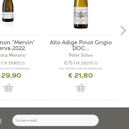
non "Mervin"
Alto Adige Pinot Grigio
C
erva 2022
DOC...
tina Merano
Peter Sölva
 l
0,75 l
(€ 39,87/1 l)
(€ 29,07/1 l)
più costi di spedizione
incl. IVA più costi di spedizione
 29,90
€ 21,80
!