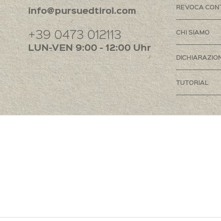
REVOCA CON
info@pursuedtirol.com
+39 0473 012113
CHI SIAMO
LUN-VEN 9:00 - 12:00 Uhr
DICHIARAZION
TUTORIAL