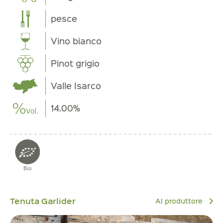
pesce
Vino bianco
Pinot grigio
Valle Isarco
14.00%
Bio
Tenuta Garlider
Al produttore