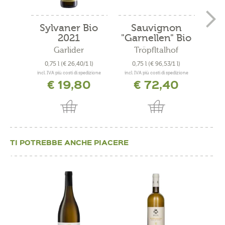
Sylvaner Bio
Sauvignon
Cu
2021
"Garnellen" Bio
"
2019
Garlider
Tröpfltalhof
A
0,75 l
(€ 26,40/1 l)
0,75 l
(€ 96,53/1 l)
0
incl. IVA più costi di spedizione
incl. IVA più costi di spedizione
incl. 
€ 19,80
€ 72,40
TI POTREBBE ANCHE PIACERE