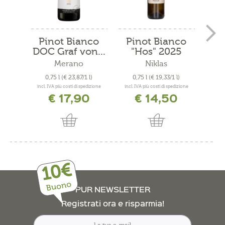
Pinot Bianco
Pinot Bianco
Pi
DOC Graf von...
"Hos" 2025
Merano
Niklas
0,75 l
(€ 23,87/1 l)
0,75 l
(€ 19,33/1 l)
0
incl. IVA più costi di spedizione
incl. IVA più costi di spedizione
incl. 
€ 17,90
€ 14,50
10€
Buono
PUR NEWSLETTER
Registrati ora e risparmia!