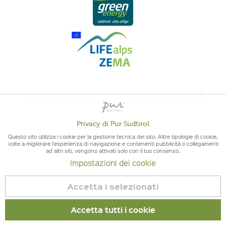
QUALITÀ DELL'ALTO ADIGE - ORIGINE ALTOATESINA E QUALITÁ
CONTROLLATA
Privacy di Pur Südtirol
Attivo
Funzionali
Questo sito utilizza i cookie per la gestione tecnica del sito. Altre tipologie di cookie,
volte a migliorare l'esperienza di navigazione e contenenti pubblicità o collegamenti
ad altri siti, vengono attivati solo con il tuo consenso.
Non
Marketing
Impostazioni dei cookie
attivo
© 2026 Pur Südtirol
Accetta i selezionati
Revoca contratto
Non
Tracciamento
attivo
Impressum
|
Cookies
| P.IVA IT02578060218 | Bio-Certificato:
Accetta tutti i cookie
Controllato IT BIO 013 – Nr controllo BZ-00756-B