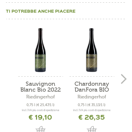
TI POTREBBE ANCHE PIACERE
Sauvignon
Chardonnay
Sch
Blanc Bio 2022
DanFora BIO
2024
Riedingerhof
Riedingerhof
K. 
0,75 l
(€ 25,47/1 l)
0,75 l
(€ 35,13/1 l)
€
incl. IVA più costi di spedizione
incl. IVA più costi di spedizione
€ 19,10
€ 26,35