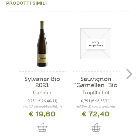
PRODOTTI SIMILI
Sylvaner Bio
Sauvignon
Cu
2021
"Garnellen" Bio
"
2019
Garlider
Tröpfltalhof
A
0,75 l
(€ 26,40/1 l)
0,75 l
(€ 96,53/1 l)
0
incl. IVA più costi di spedizione
incl. IVA più costi di spedizione
incl. 
€ 19,80
€ 72,40