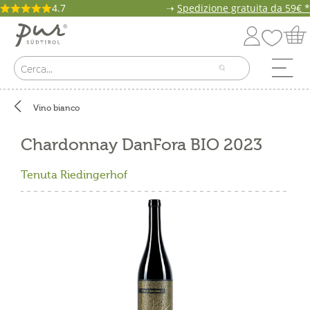
4.7
➝
Spedizione gratuita da 59€ *
Vino bianco
Chardonnay DanFora BIO 2023
Tenuta Riedingerhof