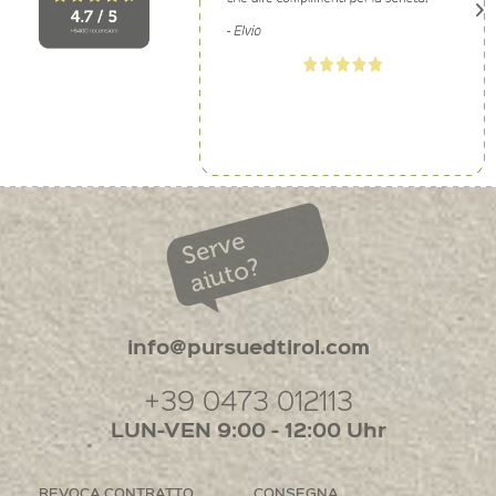
Serve
aiuto?
info@pursuedtirol.com
+39 0473 012113
LUN-VEN 9:00 - 12:00 Uhr
REVOCA CONTRATTO
CONSEGNA