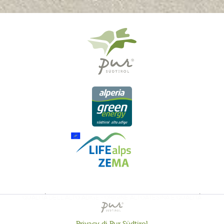
QUALITÀ DELL'ALTO ADIGE - ORIGINE ALTOATESINA E QUALITÁ
CONTROLLATA