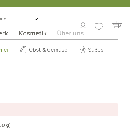
and:
erk
Kosmetik
Über uns
nline
mmer
 Angebot
Großhandel
Obst & Gemüse
Service
Süßes
Jobs
r
00 g)