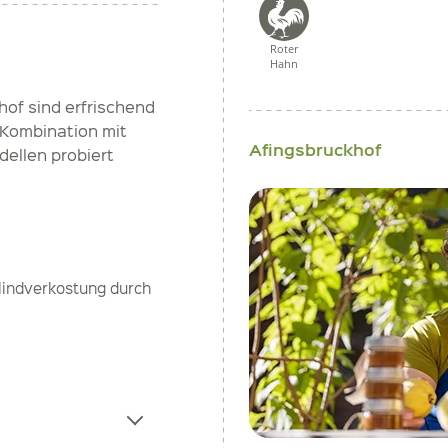
Roter
Hahn
hof sind erfrischend
n Kombination mit
Afingsbruckhof
dellen probiert
Blindverkostung durch