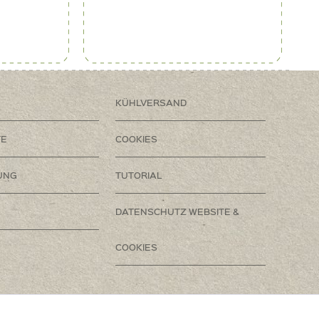
KÜHLVERSAND
TE
COOKIES
UNG
TUTORIAL
DATENSCHUTZ WEBSITE &
COOKIES