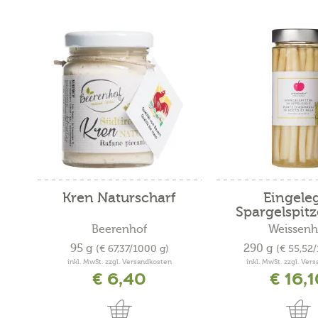
Kren Naturscharf
Eingele
Spargelspitze
Beerenhof
Weissenh
95 g
290 g
(€ 67,37/1000 g)
(€ 55,52
inkl. MwSt. zzgl. Versandkosten
inkl. MwSt. zzgl. Ver
€ 6,40
€ 16,