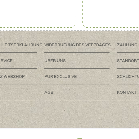
EIHEITSERKLÄHRUNG
WIDERRUFUNG DES VERTRAGES
ZAHLUNG
RVICE
ÜBER UNS
STANDOR
Z WEBSHOP
PUR EXCLUSIVE
SCHLICHT
AGB
KONTAKT