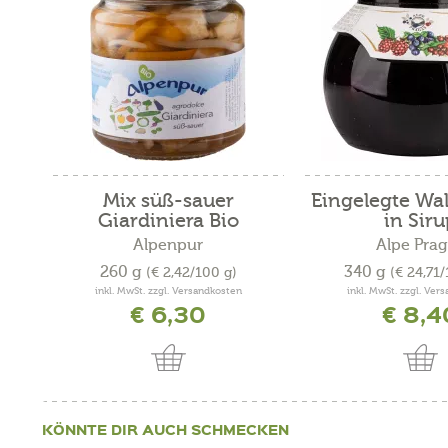
Mix süß-sauer
Eingelegte Wa
Giardiniera Bio
in Siru
Alpenpur
Alpe Prag
260 g
340 g
(€ 2,42/100 g)
(€ 24,71
inkl. MwSt. zzgl. Versandkosten
inkl. MwSt. zzgl. Ver
€ 6,30
€ 8,4
KÖNNTE DIR AUCH SCHMECKEN