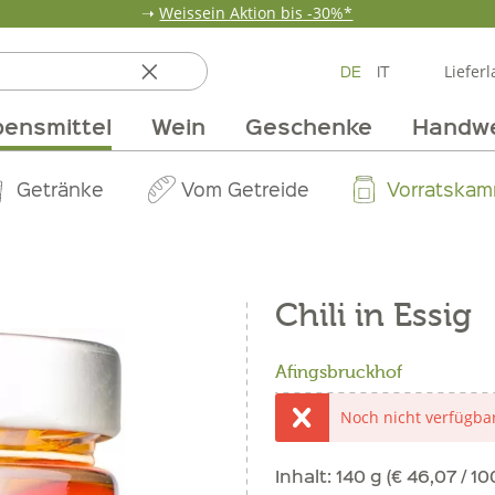
➝
Weissein Aktion bis -30%*
DE
IT
Lieferl
ensmittel
Wein
Geschenke
Handw
ten
 & Öle
Erdbeerzeit
Getränke
Team
Verpackungen
Anlass
Unsere Märkte
Vom Getreide
Wandern
Weinpakete
Pur Exclusive O
Vorratska
Weine im
Chili in Essig
Afingsbruckhof
Noch nicht verfügba
Inhalt:
140 g (€ 46,07 / 10