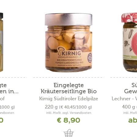
gte
Eingelegte
S
n in...
Kräuterseitlinge Bio
Gew
of
Kirnig Südtiroler Edelpilze
Lechner - 
220 g
400 g
/1000 g)
(€ 40,45/1000 g)
sandkosten
inkl. MwSt. zzgl. Versandkosten
inkl. MwS
10
€ 8,90
ab