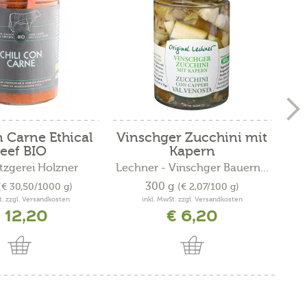
n Carne Ethical
Vinschger Zucchini mit
Ki
eef BIO
Kapern
zgerei Holzner
Lechner - Vinschger Bauern...
Lec
300 g
(€ 30,50/1000 g)
(€ 2,07/100 g)
t. zzgl. Versandkosten
inkl. MwSt. zzgl. Versandkosten
 12,20
€ 6,20