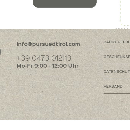
BARRIEREFR
info@pursuedtirol.com
+39 0473 012113
GESCHENKSE
Mo-Fr 9:00 - 12:00 Uhr
DATENSCHUT
VERSAND