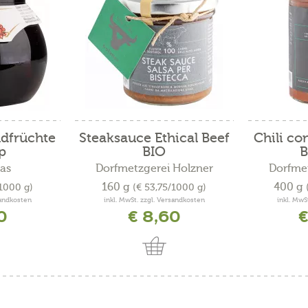
ldfrüchte
Steaksauce Ethical Beef
Chili co
p
BIO
B
as
Dorfmetzgerei Holzner
Dorfmet
160 g
400 g
/1000 g)
(€ 53,75/1000 g)
sandkosten
inkl. MwSt. zzgl. Versandkosten
inkl. MwS
0
€ 8,60
€