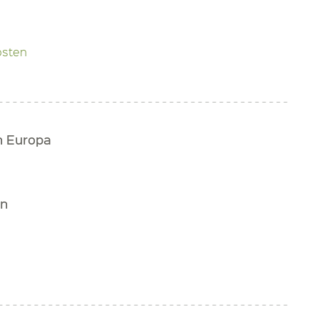
osten
h Europa
rn