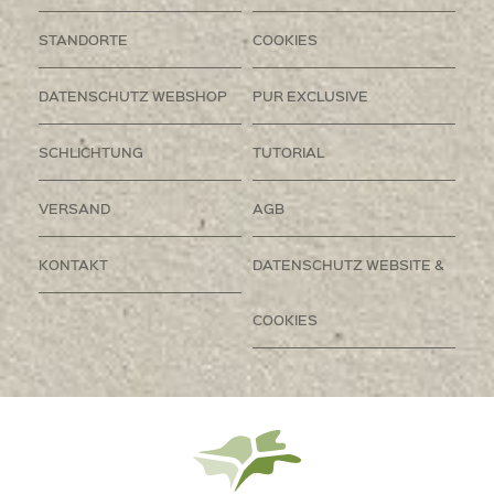
STANDORTE
COOKIES
DATENSCHUTZ WEBSHOP
PUR EXCLUSIVE
SCHLICHTUNG
TUTORIAL
VERSAND
AGB
KONTAKT
DATENSCHUTZ WEBSITE &
COOKIES