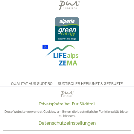
QUALITÄT AUS SÜDTIROL - SÜDTIROLER HERKUNFT & GEPRÜFTE
QUALITÄT
Privatsphäre bei Pur Südtirol
Aktiv
Funktionale
Diese Website verwendet Cookies, um Ihnen die bestmögliche Funktionalität bieten
zu können.
Datenschutzeinstellungen
Inaktiv
Marketing
© 2026 Pur Südtirol