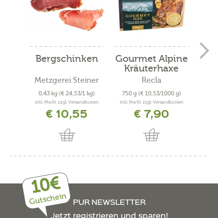
Bergschinken
Gourmet Alpine
Ber
Kräuterhaxe
Metzgerei Steiner
Recla
Met
0,43 kg
(€ 24,53/1 kg)
750 g
(€ 10,53/1000 g)
0,3
inkl. MwSt. zzgl. Versandkosten
inkl. MwSt. zzgl. Versandkosten
inkl. 
€ 10,55
€ 7,90
10€
Gutschein
PUR NEWSLETTER
Jetzt registrieren und sparen!