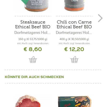
Steaksauce
Chili con Carne
Go
Ethical Beef BIO
Ethical Beef BIO
Dorfmetzgerei Holzner
Dorfmetzgerei Holzner
160 g
(€ 53,75/1000 g)
400 g
(€ 30,50/1000 g)
75
inkl. MwSt. zzgl. Versandkosten
inkl. MwSt. zzgl. Versandkosten
inkl. 
€ 8,60
€ 12,20
KÖNNTE DIR AUCH SCHMECKEN