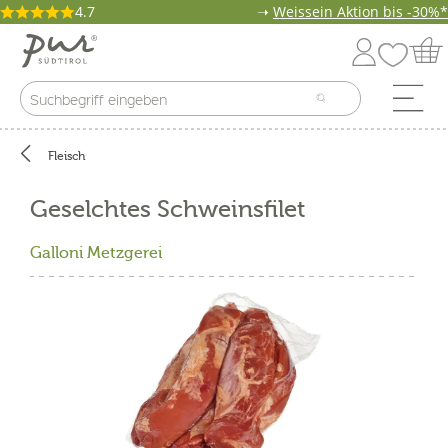
4.7
➝
Weissein Aktion bis -30%*
Fleisch
Geselchtes Schweinsfilet
Galloni Metzgerei