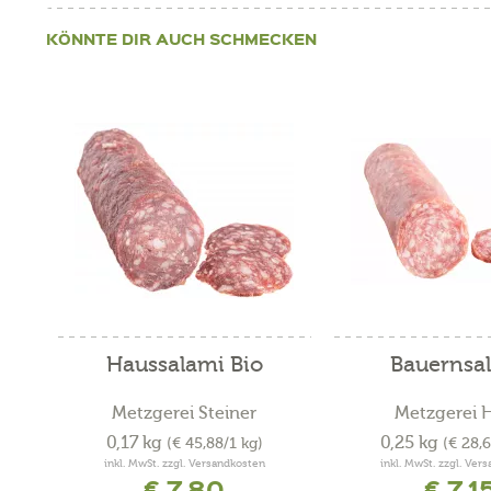
KÖNNTE DIR AUCH SCHMECKEN
Haussalami Bio
Bauernsa
Metzgerei Steiner
Metzgerei 
0,17 kg
0,25 kg
(€ 45,88/1 kg)
(€ 28,
inkl. MwSt. zzgl. Versandkosten
inkl. MwSt. zzgl. Ver
€ 7,80
€ 7,1