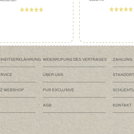
EIHEITSERKLÄHRUNG
WIDERRUFUNG DES VERTRAGES
ZAHLUNG
RVICE
ÜBER UNS
STANDOR
Z WEBSHOP
PUR EXCLUSIVE
SCHLICHT
AGB
KONTAKT