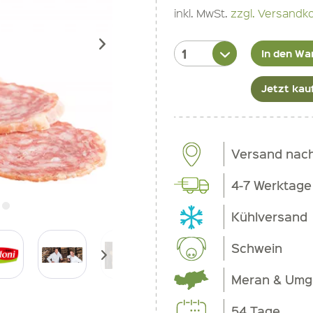
inkl. MwSt.
zzgl. Versandk
In den Wa
Jetzt kau
Versand nac
4-7 Werktage
Kühlversand
Schwein
Meran & Um
54 Tage