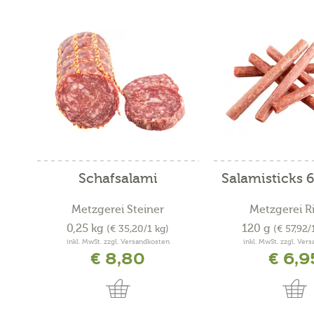
Schafsalami
Salamisticks 6
Metzgerei Steiner
Metzgerei R
0,25 kg
120 g
(€ 35,20/1 kg)
(€ 57,92
inkl. MwSt. zzgl. Versandkosten
inkl. MwSt. zzgl. Ver
€ 8,80
€ 6,9