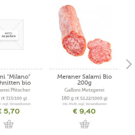
mi "Milano"
Meraner Salami Bio
T
hnitten bio
200g
erei Pfitscher
Galloni Metzgerei
g
180 g
(€ 7,13/100 g)
(€ 52,22/1000 g)
t. zzgl. Versandkosten
inkl. MwSt. zzgl. Versandkosten
€ 5,70
€ 9,40