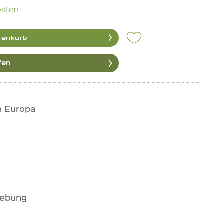
osten
renkorb
fen
h Europa
gebung