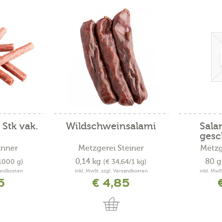
 Stk vak.
Wildschweinsalami
Sala
gesc
inner
Metzgerei Steiner
Metzg
0,14 kg
80 
/1000 g)
(€ 34,64/1 kg)
sandkosten
inkl. MwSt. zzgl. Versandkosten
inkl. MwS
5
€ 4,85