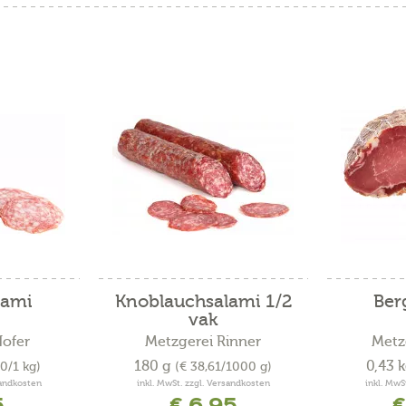
lami
Knoblauchsalami 1/2
Ber
vak
Hofer
Metzgerei Rinner
Metz
180 g
0,43 
60/1 kg)
(€ 38,61/1000 g)
sandkosten
inkl. MwSt. zzgl. Versandkosten
inkl. MwS
5
€ 6,95
€