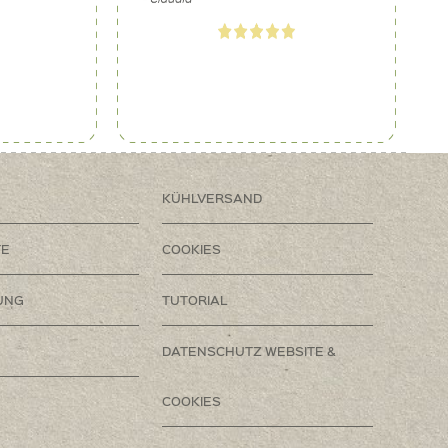
KÜHLVERSAND
TE
COOKIES
UNG
TUTORIAL
DATENSCHUTZ WEBSITE &
COOKIES