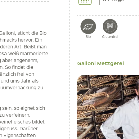
loni, sticht die Bio
Bio
Glutenfrei
hmacks hervor. Ein
deren Art! Beißt man
 rosa-weiß marmorierte
ig aber angenehm,
Galloni Metzgerei
 So findet die
nzlich frei von
rund ums Jahr als
Vakuumverpackung zu
sein, so eignet sich
u verfeinern.
einefleisches bildet
migenuss. Darüber
en Eigenschaften