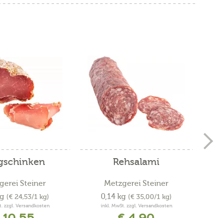
gschinken
Rehsalami
gerei Steiner
Metzgerei Steiner
kg
0,14 kg
(€ 24,53/1 kg)
(€ 35,00/1 kg)
t. zzgl. Versandkosten
inkl. MwSt. zzgl. Versandkosten
 10,55
€ 4,90