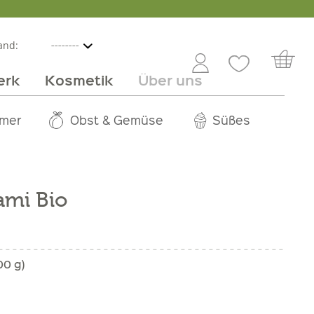
and:
erk
Kosmetik
Über uns
nline
mmer
 Angebot
Großhandel
Obst & Gemüse
Service
Süßes
Jobs
ami Bio
00 g)