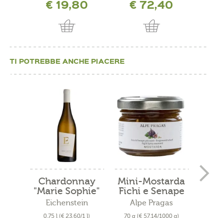
€ 19,80
€ 72,40
TI POTREBBE ANCHE PIACERE
Chardonnay
Mini-Mostarda
Gew
"Marie Sophie"
Fichi e Senape
2024
Eichenstein
Alpe Pragas
Ca
0,75 l
(€ 23,60/1 l)
70 g
(€ 57,14/1000 g)
0,