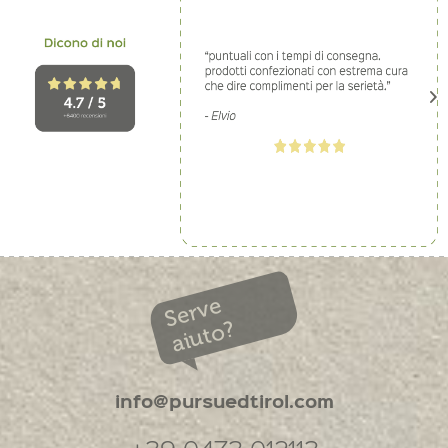
Serve
aiuto?
info@pursuedtirol.com