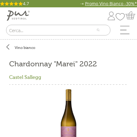
4.7
➝
Promo Vino Bianco -30%*
Vino bianco
Chardonnay "Marei" 2022
Castel Sallegg