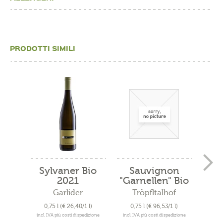
PRODOTTI SIMILI
Sylvaner Bio
Sauvignon
Cu
2021
"Garnellen" Bio
"
2019
Garlider
Tröpfltalhof
A
0,75 l
(€ 26,40/1 l)
0,75 l
(€ 96,53/1 l)
0
incl. IVA più costi di spedizione
incl. IVA più costi di spedizione
incl. 