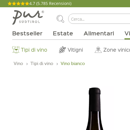
4.7
(5.785 Recensioni)
Bestseller
Estate
Alimentari
V
La nostra filosofia
Aperitivo
Carne e salumi
Tipi di vino
Pacchetti
Cucina
Salute e bellezza
Casa
Brunch
Abo Box
Vitigni
Magazine
Latticini
Tinture
Cirmolo
Per la grigli
Produttori
Zone vinic
Buono on
Beva
Pro
Vino
Tipi di vino
Vino bianco