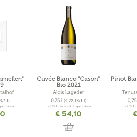
rnellen"
Cuvée Bianco "Casòn"
Pinot Bia
19
Bio 2021
talhof
Alois Lageder
Tenuta
0,75 l
0,75
3/1 l)
(€ 72,13/1 l)
 spedizione
incl. IVA più costi di spedizione
incl. IVA 
40
€ 54,10
€