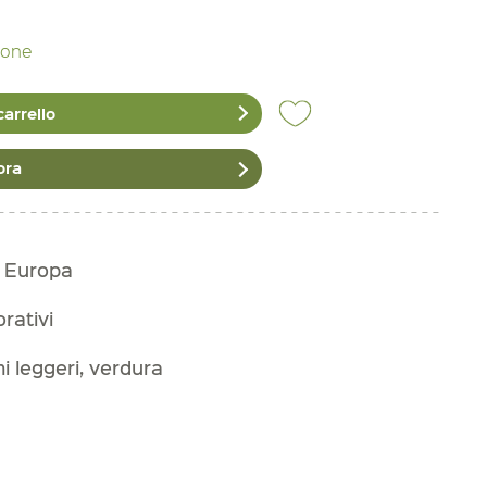
zione
carrello
ora
n Europa
orativi
i leggeri, verdura