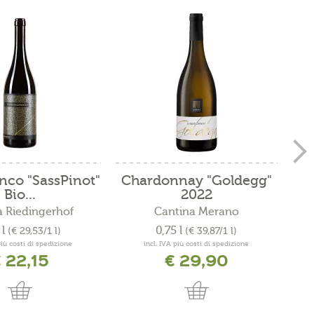
nco "SassPinot"
Chardonnay "Goldegg"
Sau
Bio...
2022
 Riedingerhof
Cantina Merano
 l
0,75 l
(€ 29,53/1 l)
(€ 39,87/1 l)
più costi di spedizione
incl. IVA più costi di spedizione
 22,15
€ 29,90