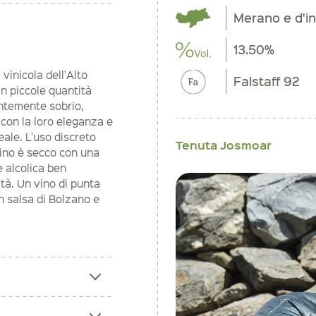
Merano e d'in
13.50%
vinicola dell'Alto
Falstaff 92
in piccole quantità
antemente sobrio,
 con la loro eleganza e
eale. L'uso discreto
Tenuta Josmoar
 vino è secco con una
 alcolica ben
tà. Un vino di punta
n salsa di Bolzano e