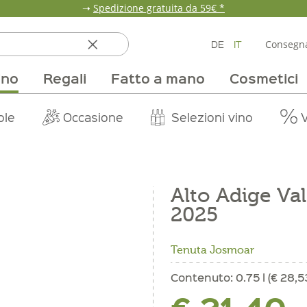
➝
Spedizione gratuita da 59€ *
DE
IT
Consegna
ino
Regali
Fatto a mano
Cosmetici
ata
ole
line
nde
fumi & fragranze
Team
Mondo delle fragole
Occasione
Borse e confezioni
Pane, pasta e cereali
Nostri mercati
Selezioni vino
Pur Exclusive Onlin
Mondo delle a
Provviste
V
Alto Adige Va
2025
Tenuta Josmoar
Contenuto:
0.75 l (€ 28,53 