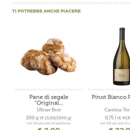
TI POTREBBE ANCHE PIACERE
Pane di segale
Pinot Bianco R
"Original...
Ultner Brot
Cantina Ter
200 g
0,75 l
(€ 15,00/1000 g)
(€ 43,8
incl. IVA più costi di spedizione
incl. IVA più costi di
€ 3,00
€ 32,