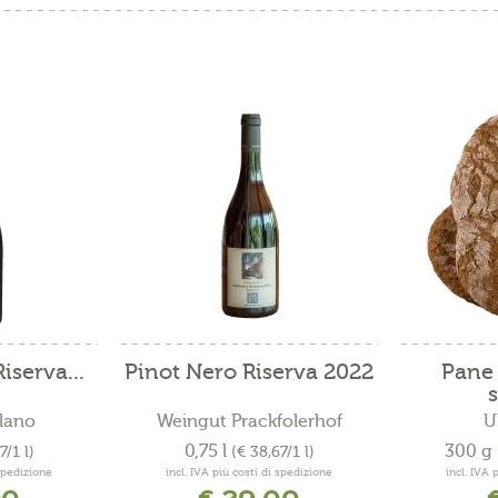
iserva...
Pinot Nero Riserva 2022
Pane 
s
lano
Weingut Prackfolerhof
U
0,75 l
300 g
7/1 l)
(€ 38,67/1 l)
 spedizione
incl. IVA più costi di spedizione
incl. IVA 
90
€ 29,00