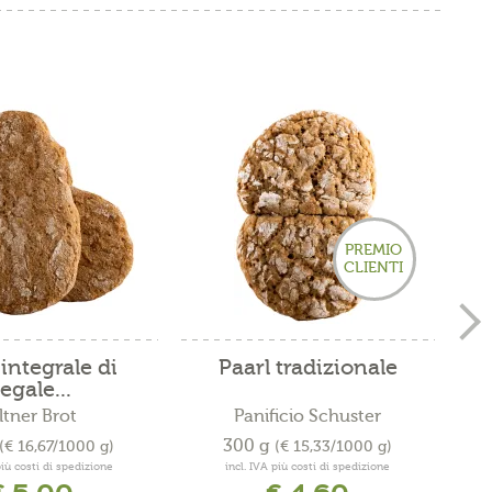
PREMIO
CLIENTI
integrale di
Paarl tradizionale
egale...
ltner Brot
Panificio Schuster
300 g
(€ 16,67/1000 g)
(€ 15,33/1000 g)
più costi di spedizione
incl. IVA più costi di spedizione
€ 5,00
€ 4,60