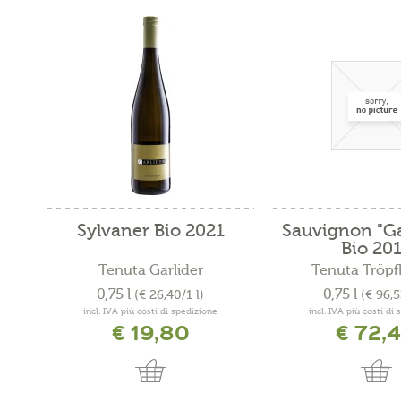
Sylvaner Bio 2021
Sauvignon "Ga
Bio 20
Tenuta Garlider
Tenuta Tröpfl
0,75 l
0,75 l
(€ 26,40/1 l)
(€ 96,5
incl. IVA più costi di spedizione
incl. IVA più costi di
€ 19,80
€ 72,