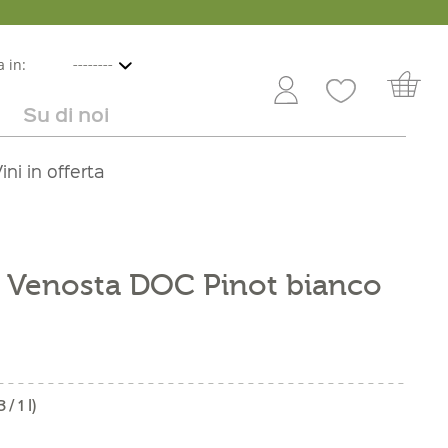
 in:
Su di noi
e
lbicocche
ini in offerta
Rivenditori
Frutta e verdura
Service
Dolci
Carriera
l Venosta DOC Pinot bianco
/ 1 l)