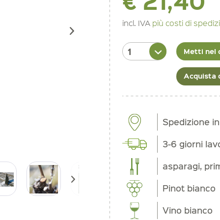
€ 21,40
incl. IVA
più costi di spedi
Metti nel 
Acquista 
Spedizione i
3-6 giorni lav
asparagi, prim
Pinot bianco
Vino bianco