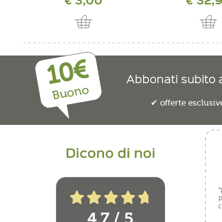
10€
Abbonati subito a
Buono
offerte esclusiv