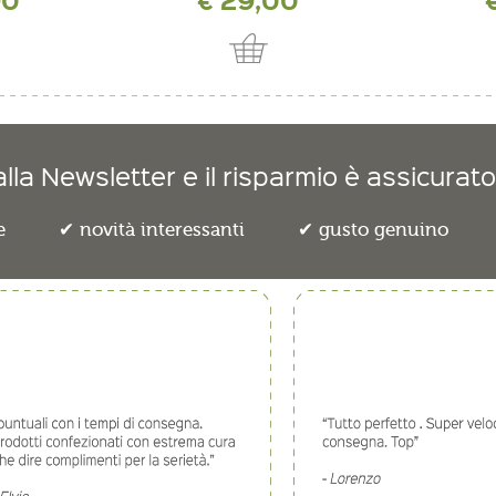
lla Newsletter e il risparmio è assicurato
e
novità interessanti
gusto genuino