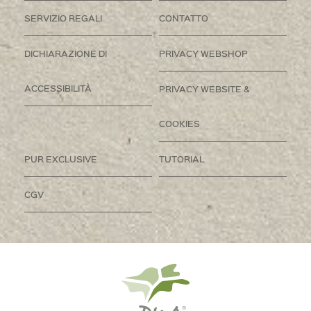
SERVIZIO REGALI
CONTATTO
DICHIARAZIONE DI
PRIVACY WEBSHOP
ACCESSIBILITÀ
PRIVACY WEBSITE &
COOKIES
PUR EXCLUSIVE
TUTORIAL
CGV