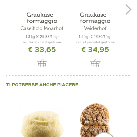
Graukäse -
Graukäse -
G
formaggio
formaggio
f
grigio...
grigio...
Caseificio Moarhof
Veiderhof
1,3 kg
(€ 25,88/1 kg)
1,5 kg
(€ 23,30/1 kg)
1,
incl. IVA più costi di spedizione
incl. IVA più costi di spedizione
incl. 
€ 33,65
€ 34,95
TI POTREBBE ANCHE PIACERE