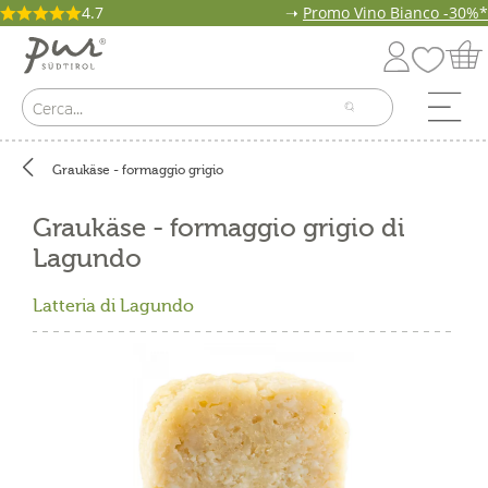
4.7
➝
Promo Vino Bianco -30%*
Graukäse - formaggio grigio
Graukäse - formaggio grigio di
Lagundo
Latteria di Lagundo