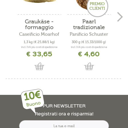
PREMIO
CLIENTI
Graukäse -
Paarl
Pr
formaggio
tradizionale
grigio...
Caseificio Moarhof
Panificio Schuster
Mace
1,3 kg
(€ 25,88/1 kg)
300 g
(€ 15,33/1000 g)
0,4
incl. IVA più costi di spedizione
incl. IVA più costi di spedizione
incl. 
€ 33,65
€ 4,60
10€
Buono
PUR NEWSLETTER
Registrati ora e risparmia!