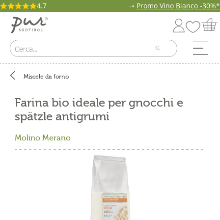
4.7
➝
Promo Vino Bianco -30%*
Miscele da forno
Farina bio ideale per gnocchi e
spätzle antigrumi
Molino Merano