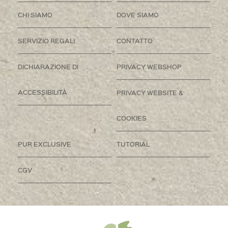
CHI SIAMO
DOVE SIAMO
SERVIZIO REGALI
CONTATTO
DICHIARAZIONE DI
PRIVACY WEBSHOP
ACCESSIBILITÀ
PRIVACY WEBSITE &
COOKIES
PUR EXCLUSIVE
TUTORIAL
CGV