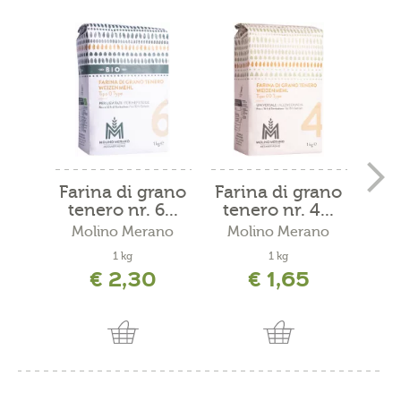
Farina di grano
Farina di grano
Far
tenero nr. 6...
tenero nr. 4...
ten
Molino Merano
Molino Merano
Mo
1 kg
1 kg
€ 2,30
€ 1,65