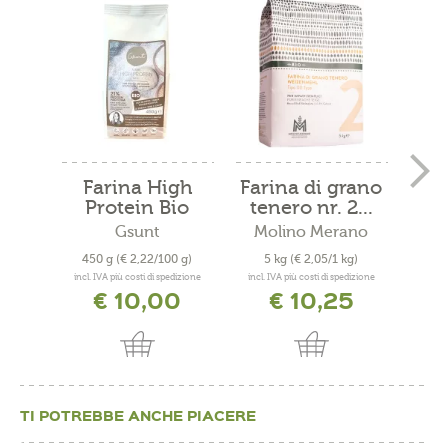
Farina High
Farina di grano
Protein Bio
tenero nr. 2...
Gsunt
Molino Merano
Mo
450 g
(€ 2,22/100 g)
5 kg
(€ 2,05/1 kg)
40
incl. IVA più costi di spedizione
incl. IVA più costi di spedizione
incl. 
€ 10,00
€ 10,25
TI POTREBBE ANCHE PIACERE