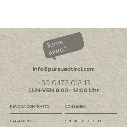
Serve
aiuto?
info@pursuedtirol.com
+39 0473 012113
LUN-VEN 9:00 - 12:00 Uhr
REVOCA CONTRATTO
CONSEGNA
PAGAMENTO
SPEDIRE IL FRESCO