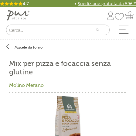
4.7
➝
Spedizione gratuita da 59€ *
Miscele da forno
Mix per pizza e focaccia senza
glutine
Molino Merano