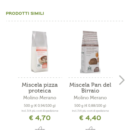
PRODOTTI SIMILI
Miscela pizza
Miscela Pan del
Mi
proteica
Birraio
Molino Merano
Molino Merano
Mo
500 g
(€ 0,94/100 g)
500 g
(€ 0,88/100 g)
50
incl. IVA più costi di spedizione
incl. IVA più costi di spedizione
incl. 
€ 4,70
€ 4,40