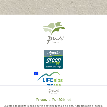
Privacy di Pur Südtirol
Attivo
Funzionali
QUALITÀ DELL'ALTO ADIGE - ORIGINE ALTOATESINA E QUALITÁ
Questo sito utilizza i cookie per la gestione tecnica del sito. Altre tipologie di cookie,