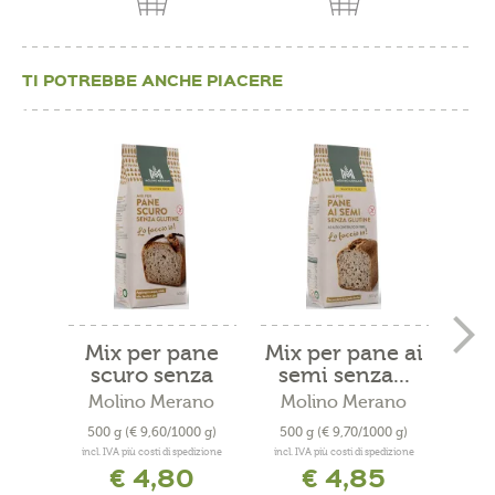
TI POTREBBE ANCHE PIACERE
Mix per pane
Mix per pane ai
M
scuro senza
semi senza...
glutine
Molino Merano
Molino Merano
Mo
500 g
(€ 9,60/1000 g)
500 g
(€ 9,70/1000 g)
500
incl. IVA più costi di spedizione
incl. IVA più costi di spedizione
incl. 
€ 4,80
€ 4,85