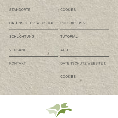
STANDORTE
COOKIES
DATENSCHUTZ WEBSHOP
PUR EXCLUSIVE
SCHLICHTUNG
TUTORIAL
VERSAND
AGB
KONTAKT
DATENSCHUTZ WEBSITE &
COOKIES