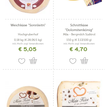
Weichkäse "Sonnleitn"
Schnittkäse
"Dolomitenkönig"
Hochgruberhof
Mila - Bergmilch Südtirol
0,18 kg
(€ 28,06/1 kg)
150 g
(€ 3,13/100 g)
inkl. MwSt. zzgl. Versandkosten
inkl. MwSt. zzgl. Versandkosten
€ 5,05
€ 4,70