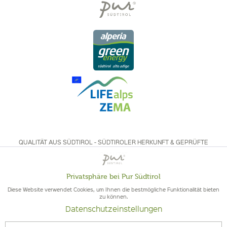
QUALITÄT AUS SÜDTIROL - SÜDTIROLER HERKUNFT & GEPRÜFTE
QUALITÄT
Privatsphäre bei Pur Südtirol
Aktiv
Funktionale
Diese Website verwendet Cookies, um Ihnen die bestmögliche Funktionalität bieten
zu können.
Datenschutzeinstellungen
Inaktiv
Marketing
© 2026 Pur Südtirol