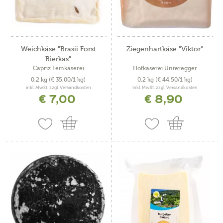
Weichkäse "Brasii Forst
Ziegenhartkäse "Viktor"
Bierkas"
Capriz Feinkäserei
Hofkäserei Unteregger
0,2 kg
(€ 35,00/1 kg)
0,2 kg
(€ 44,50/1 kg)
inkl. MwSt. zzgl. Versandkosten
inkl. MwSt. zzgl. Versandkosten
€ 7,00
€ 8,90