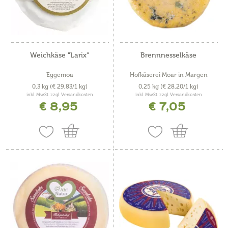
Weichkäse "Larix"
Brennnesselkäse
Eggemoa
Hofkäserei Moar in Margen
0,3 kg
(€ 29,83/1 kg)
0,25 kg
(€ 28,20/1 kg)
inkl. MwSt. zzgl. Versandkosten
inkl. MwSt. zzgl. Versandkosten
€ 8,95
€ 7,05