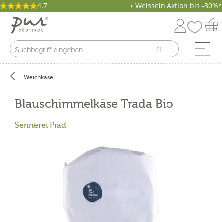
4.7
➝
Weissein Aktion bis -30%*
Weichkäse
Blauschimmelkäse Trada Bio
Sennerei Prad