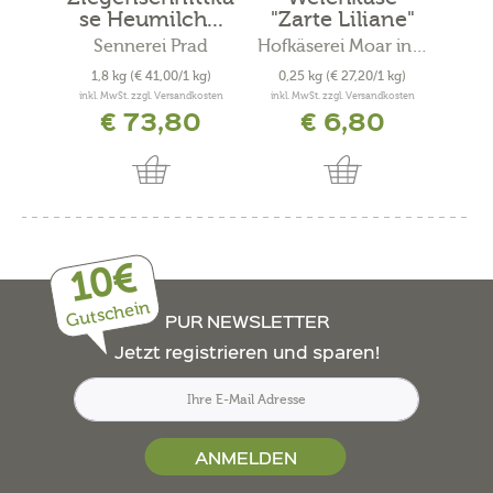
se Heumilch...
"Zarte Liliane"
Sennerei Prad
Hofkäserei Moar in Margen
Hofk
1,8 kg
(€ 41,00/1 kg)
0,25 kg
(€ 27,20/1 kg)
0,2
inkl. MwSt. zzgl. Versandkosten
inkl. MwSt. zzgl. Versandkosten
inkl. 
€ 73,80
€ 6,80
10€
Gutschein
PUR NEWSLETTER
Jetzt registrieren und sparen!
ANMELDEN