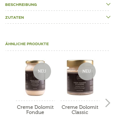
BESCHREIBUNG
ZUTATEN
ÄHNLICHE PRODUKTE
NEU
NEU
Creme Dolomit
Creme Dolomit
Cre
Fondue
Classic