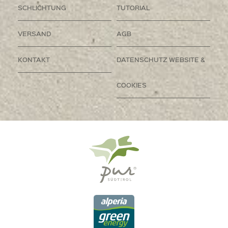
SCHLICHTUNG
TUTORIAL
VERSAND
AGB
KONTAKT
DATENSCHUTZ WEBSITE &
COOKIES