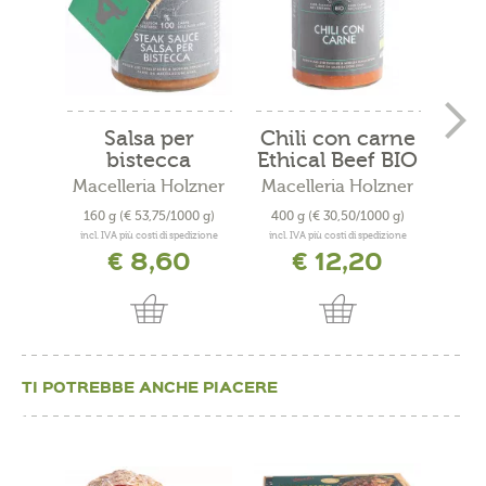
Salsa per
Chili con carne
S
bistecca
Ethical Beef BIO
Ethical...
Macelleria Holzner
Macelleria Holzner
160 g
(€ 53,75/1000 g)
400 g
(€ 30,50/1000 g)
75
incl. IVA più costi di spedizione
incl. IVA più costi di spedizione
incl. 
€ 8,60
€ 12,20
TI POTREBBE ANCHE PIACERE