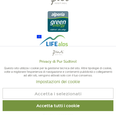
Privacy di Pur Südtirol
Attivo
Funzionali
Questo sito utilizza i cookie per la gestione tecnica del sito. Altre tipologie di cookie,
QUALITÀ DELL'ALTO ADIGE - ORIGINE ALTOATESINA E QUALITÁ
volte a migliorare l'esperienza di navigazione e contenenti pubblicità o collegamenti
CONTROLLATA
ad altri siti, vengono attivati solo con il tuo consenso.
Non
Marketing
Impostazioni dei cookie
attivo
Accetta i selezionati
Non
Tracciamento
attivo
Accetta tutti i cookie
© 2026 Pur Südtirol
Non
Revoca contratto
Servizio