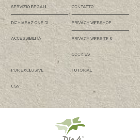
SERVIZIO REGALI
CONTATTO
DICHIARAZIONE DI
PRIVACY WEBSHOP
ACCESSIBILITÀ
PRIVACY WEBSITE &
COOKIES
PUR EXCLUSIVE
TUTORIAL
CGV