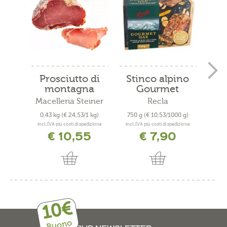
Prosciutto di
Stinco alpino
montagna
Gourmet
a
Macelleria Steiner
Recla
Mace
0,43 kg
(€ 24,53/1 kg)
750 g
(€ 10,53/1000 g)
0,3
incl. IVA più costi di spedizione
incl. IVA più costi di spedizione
incl. 
€ 10,55
€ 7,90
10€
Buono