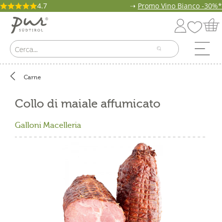
4.7
➝
Promo Vino Bianco -30%*
Carne
Collo di maiale affumicato
Galloni Macelleria