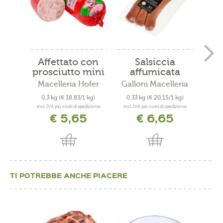
Affettato con
Salsiccia
prosciutto mini
affumicata
F
Macelleria Hofer
Galloni Macelleria
Gall
0,3 kg
(€ 18,83/1 kg)
0,33 kg
(€ 20,15/1 kg)
0,2
incl. IVA più costi di spedizione
incl. IVA più costi di spedizione
incl. 
€ 5,65
€ 6,65
TI POTREBBE ANCHE PIACERE