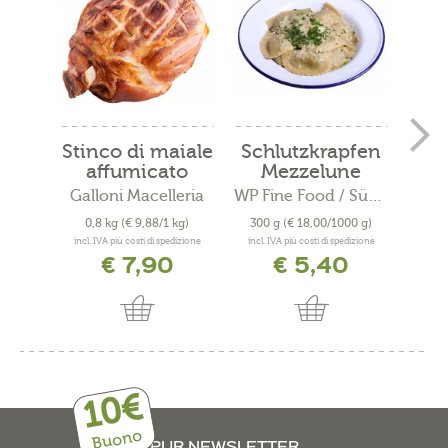
Stinco di maiale
Schlutzkrapfen
Bre
affumicato
Mezzelune
cr
Galloni Macelleria
WP Fine Food / Südtiroler...
0,8 kg
(€ 9,88/1 kg)
300 g
(€ 18,00/1000 g)
50 
incl. IVA più costi di spedizione
incl. IVA più costi di spedizione
incl. 
€ 7,90
€ 5,40
10€
Buono
PUR NEWSLETTER