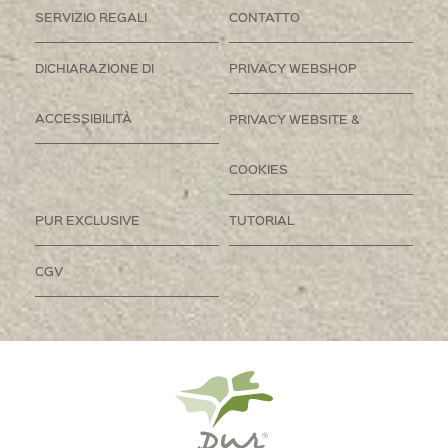
SERVIZIO REGALI
CONTATTO
DICHIARAZIONE DI
PRIVACY WEBSHOP
ACCESSIBILITÀ
PRIVACY WEBSITE &
COOKIES
PUR EXCLUSIVE
TUTORIAL
CGV