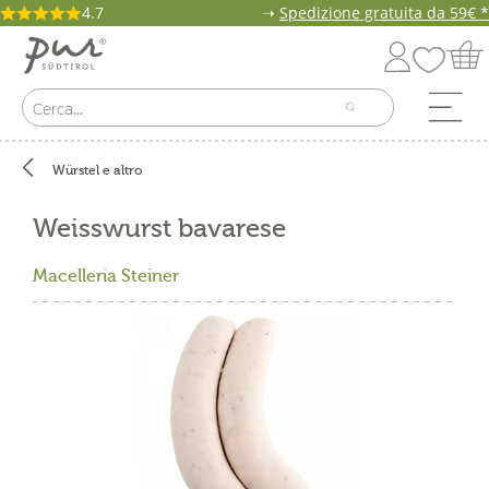
4.7
➝
Spedizione gratuita da 59€ *
Würstel e altro
Weisswurst bavarese
Macelleria Steiner