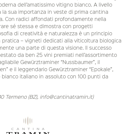
oderna dell’amatissimo vitigno bianco. A livello
a la sua importanza in veste di prima cantina
ia. Con radici affondati profondamente nella
erare sé stessa e dimostra con progetti
osofia di creatività e naturalezza è un principio
ratica – vigneti dedicati alla viticoltura biologica
ente una parte di questa visione. Il successo
ttestato da ben 25 vini premiati nell’assortimento
uagliabile Gewürztraminer “Nussbaumer”, il
len” e il leggendario Gewürztraminer “Epokale”,
bianco italiano in assoluto con 100 punti da
40 Termeno (BZ),
info@cantinatramin.it
)