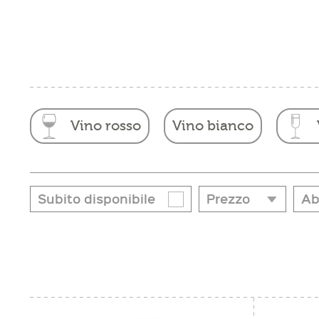
Vino rosso
Vino bianco
Subito disponibile
Prezzo
Ab
Ab
da
a
€ 7,50
€ 71,85
Ape
arr