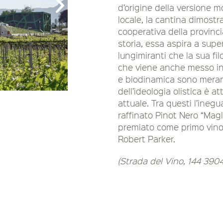
d’origine della versione m
locale, la cantina dimostr
cooperativa della provinc
storia, essa aspira a sup
lungimiranti che la sua fil
che viene anche messo in p
e biodinamica sono meram
dell’ideologia olistica è a
attuale. Tra questi l’ineg
raffinato Pinot Nero “Mag
premiato come primo vino 
Robert Parker.
(Strada del Vino, 144 390