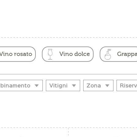
Vino rosato
Vino dolce
Grapp
binamento
Vitigni
Zona
Riser
binamento
Vitigni
Zona
Riser
ritif
Cabernet Franc
Alto Adige
Si
osto
Cabernet Sauvignon
Bassa Atesina