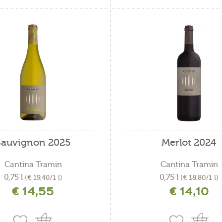
ck e salumi
Sauvignon 2025
Merlot 2024
Cantina Tramin
Cantina Tramin
0,75 l
0,75 l
(€ 19,40/1 l)
(€ 18,80/1 l)
€ 14,55
€ 14,10
ncl. IVA più costi di spedizione
incl. IVA più costi di spedizio