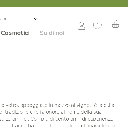
 in:
Cosmetici
Su di noi
e
lbicocche
ini in offerta
Rivenditori
Frutta e verdura
Service
Dolci
Carriera
o e vetro, appoggiato in mezzo ai vigneti è la culla
di tradizione che fa onore al nome della sua
würztraminer. Con più di cento anni di esperienza
antina Tramin ha tutto il diritto di proclamarsi luogo