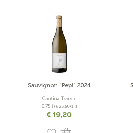
spe
Sauvignon "Pepi" 2024
Cantina Tramin
0,75 l
(€ 25,60/1 l)
€ 19,20
incl. IVA più costi di spedizione
i