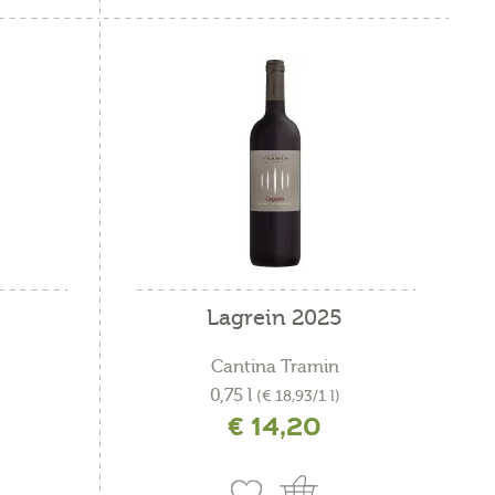
Lagrein 2025
Cantina Tramin
0,75 l
(€ 18,93/1 l)
€ 14,20
ne
incl. IVA più costi di spedizione