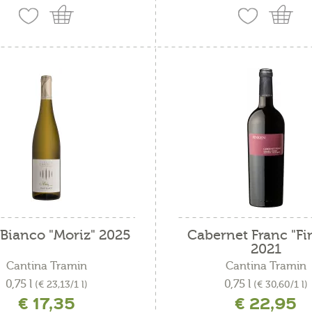
 Bianco "Moriz" 2025
Cabernet Franc "Fi
2021
Cantina Tramin
Cantina Tramin
0,75 l
0,75 l
(€ 23,13/1 l)
(€ 30,60/1 l)
€ 17,35
€ 22,95
ncl. IVA più costi di spedizione
incl. IVA più costi di spedizio