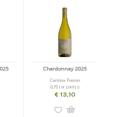
2025
Chardonnay 2025
Cantina Tramin
0,75 l
(€ 17,47/1 l)
€ 13,10
ne
incl. IVA più costi di spedizione