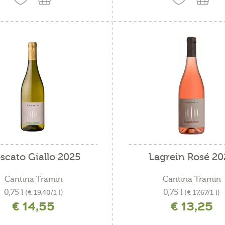
scato Giallo 2025
Lagrein Rosé 20
Cantina Tramin
Cantina Tramin
0,75 l
0,75 l
(€ 19,40/1 l)
(€ 17,67/1 l)
€ 14,55
€ 13,25
ncl. IVA più costi di spedizione
incl. IVA più costi di spedizio