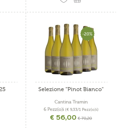
-20%
25
Selezione "Pinot Bianco"
Cantina Tramin
6 Pezz(o)i
(€ 9,33/1 Pezz(o)i)
€ 56,00
ne
incl. IVA più costi di spedizione
€ 70,20