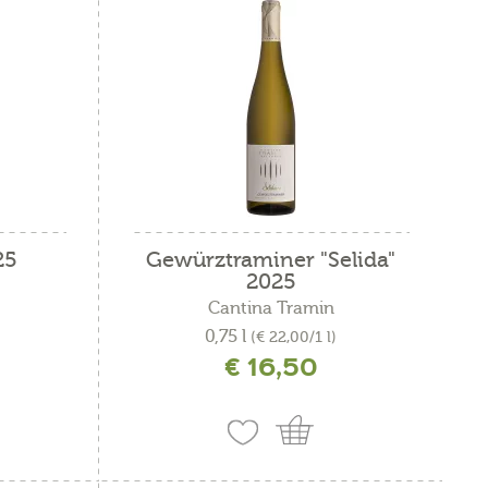
25
Gewürztraminer "Selida"
2025
Cantina Tramin
0,75 l
(€ 22,00/1 l)
€ 16,50
ne
incl. IVA più costi di spedizione