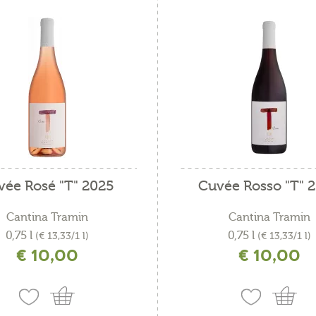
ta
Sauvignon blanc
ce
Schiava
tti affumicati
ti asiatici
tti di pasta leggeri
tti di pasta sostanziosi
ti rustici
vée Rosé "T" 2025
Cuvée Rosso "T" 
za
Cantina Tramin
Cantina Tramin
mi leggeri
0,75 l
0,75 l
(€ 13,33/1 l)
(€ 13,33/1 l)
€ 10,00
€ 10,00
ncl. IVA più costi di spedizione
incl. IVA più costi di spedizio
mi sostanziosi
es Fleisch und Wild
vaggina di piuma