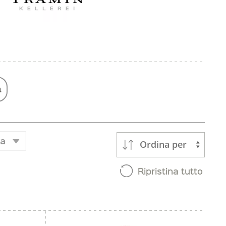
a
va
Ordina per
va
Ripristina tutto