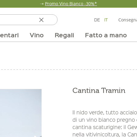
➝
Promo Vino Bianco -30%*
DE
IT
Consegna
entari
Vino
Regali
Fatto a mano
ata
ole
line
nde
fumi & fragranze
Team
Mondo delle fragole
Occasione
Borse e confezioni
Pane, pasta e cereali
Nostri mercati
Selezioni vino
Pur Exclusive Onlin
Mondo delle a
Provviste
V
Cantina Tramin
Il nido verde, tutto acciai
di un vino bianco pregno 
cantina scaturigine: il Ge
nella vitivinicoltura, la C