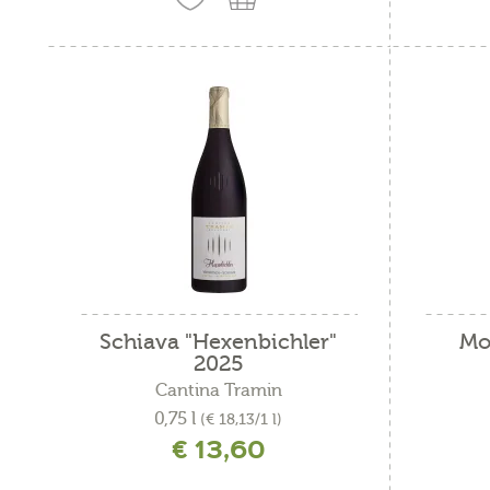
Schiava "Hexenbichler"
Mo
2025
Cantina Tramin
0,75 l
(€ 18,13/1 l)
€ 13,60
incl. IVA più costi di spedizione
i