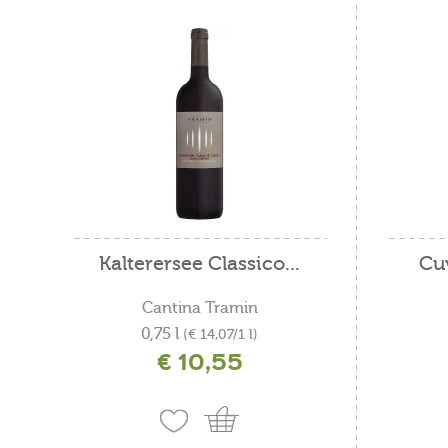
pas
pes
pia
piat
pia
pia
piat
Kalterersee Classico...
Cu
piz
Cantina Tramin
pri
0,75 l
(€ 14,07/1 l)
€ 10,55
incl. IVA più costi di spedizione
i
pri
rot
sel