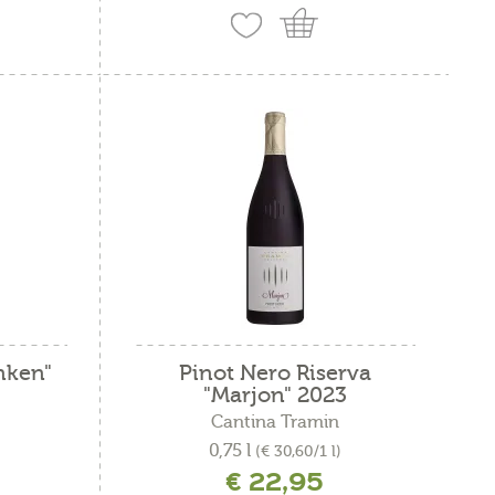
nken"
Pinot Nero Riserva
"Marjon" 2023
Cantina Tramin
0,75 l
(€ 30,60/1 l)
€ 22,95
ne
incl. IVA più costi di spedizione