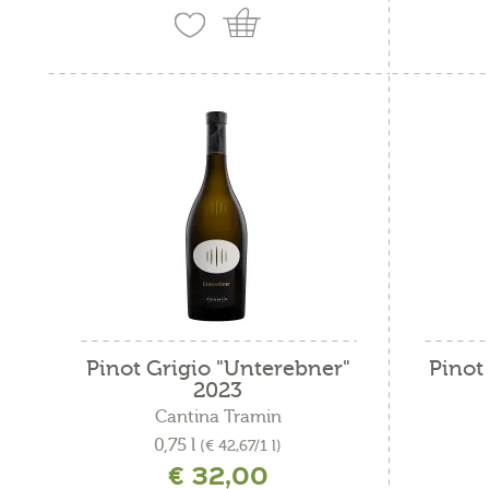
Pinot Grigio "Unterebner"
Pinot
2023
Cantina Tramin
0,75 l
(€ 42,67/1 l)
€ 32,00
incl. IVA più costi di spedizione
i