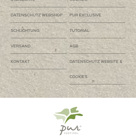
DATENSCHUTZ WEBSHOP
PUR EXCLUSIVE
SCHLICHTUNG
TUTORIAL
VERSAND
AGB
KONTAKT
DATENSCHUTZ WEBSITE &
COOKIES