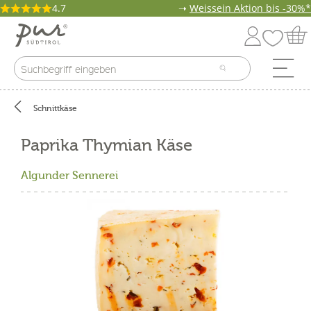
4.7
➝
Weissein Aktion bis -30%*
Schnittkäse
Paprika Thymian Käse
Algunder Sennerei