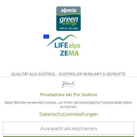
QUALITÄT AUS SÜDTIROL - SÜDTIROLER HERKUNFT & GEPRÜFTE
QUALITÄT
Privatsphäre bei Pur Südtirol
Aktiv
Funktionale
Diese Website verwendet Cookies, um Ihnen die bestmögliche Funktionalität bieten
zu können.
Datenschutzeinstellungen
Inaktiv
Marketing
© 2026 Pur Südtirol
Auswahl akzeptieren
Vertrag widerrufen