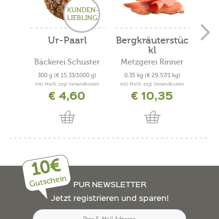
KUNDEN-
LIEBLING
Ur-Paarl
Bergkräuterstüc
Be
kl
Bäckerei Schuster
Metzgerei Rinner
Met
300 g
(€ 15,33/1000 g)
0,35 kg
(€ 29,57/1 kg)
0,4
inkl. MwSt. zzgl. Versandkosten
inkl. MwSt. zzgl. Versandkosten
inkl. 
€ 4,60
€ 10,35
10€
Gutschein
PUR NEWSLETTER
Jetzt registrieren und sparen!