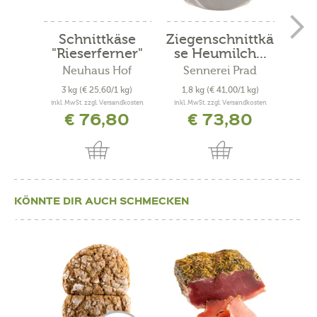
Schnittkäse
Ziegenschnittkä
W
"Rieserferner"
se Heumilch...
"Kr
Neuhaus Hof
Sennerei Prad
Ho
3 kg
(€ 25,60/1 kg)
1,8 kg
(€ 41,00/1 kg)
0,4
inkl. MwSt. zzgl. Versandkosten
inkl. MwSt. zzgl. Versandkosten
inkl. 
€ 76,80
€ 73,80
KÖNNTE DIR AUCH SCHMECKEN