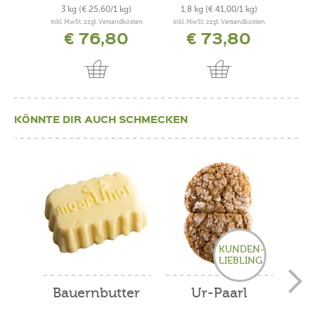
3 kg
(€ 25,60/1 kg)
1,8 kg
(€ 41,00/1 kg)
0,4
inkl. MwSt. zzgl. Versandkosten
inkl. MwSt. zzgl. Versandkosten
inkl. 
€ 76,80
€ 73,80
KÖNNTE DIR AUCH SCHMECKEN
KUNDEN-
LIEBLING
Bauernbutter
Ur-Paarl
Be