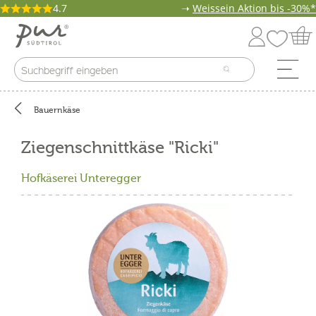
4.7
➝
Weissein Aktion bis -30%*
Bauernkäse
Ziegenschnittkäse "Ricki"
Hofkäserei Unteregger