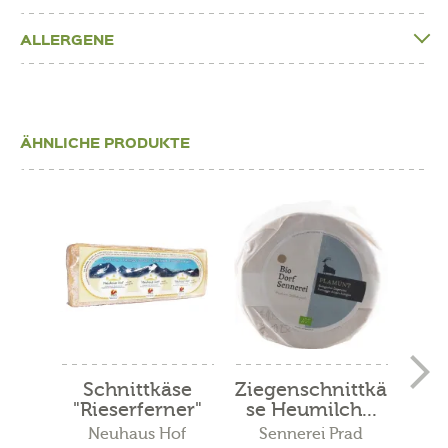
ALLERGENE
ÄHNLICHE PRODUKTE
Schnittkäse
Ziegenschnittkä
W
"Rieserferner"
se Heumilch...
"Kr
Neuhaus Hof
Sennerei Prad
Ho