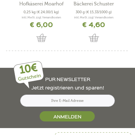
Hofkäserei Moarhof
Bäckerei Schuster
Met
0,25 kg
(€ 24,00/1 kg)
300 g
(€ 15,33/1000 g)
0,4
inkl. MwSt. zzgl. Versandkosten
inkl. MwSt. zzgl. Versandkosten
inkl. 
€ 6,00
€ 4,60
10€
Gutschein
PUR NEWSLETTER
Jetzt registrieren und sparen!
ANMELDEN